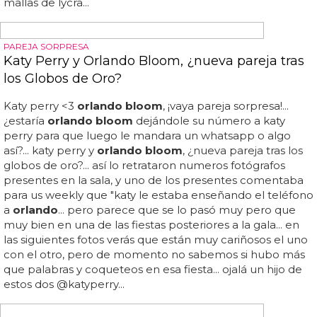
CELEBRITIES MASCULINAS
Celebrities masculinas que marcan tendencia
en la calle
Lo que si nos gusta de
orlando bloom
es su nuevo pelo...
orlando bloom
de paseo con miranda kerr, que también
iba hecha un cristo...
orlando bloom
, que salio de paseillo
con su novia miranda kerr, llevaba también chándal pero
aderezado con un foulard que no le iba nada de nada...
para llevar a su hija al zoo se calzó una boina, unos
vaqueros y un abrigo largo que le hacía parecer más
francés que americano... la verdad es que iba mucho
mejor vestido que su propia hija... aquellas melenas que
llevaba antaño no le quedaban nada bien... kellan lutz,
por su parte, sigue con su look post-gimnasio, que
consiste en ponerse esos pantalones de algodón 100%
que no son ajustados pero que marcan más que unas
mallas de lycra...