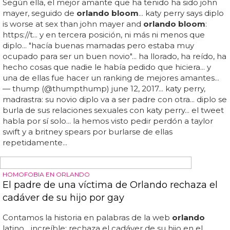
orlando bloom
han jugado con un poco de nata de una
tarta, pero hay quienes se atreven a jugar con pimienta o
incluso con excrementos de sus mascotas... ¿quiénes se
han atrevido a darle un tartazo en la cara a katy perry y
orlando bloom
? sus propios familiares y amigos, que se
han animado a jugar a pie face, el juguete que se está
haciendo viral estas navidades...
EL TUYO Y EL DE TODOS QUERIDO JACOB
Jacob Elordi, de Euphoria, dice que sus primeros
flechazos con famosos fueron Brad Pitt y
Orlando Bloom