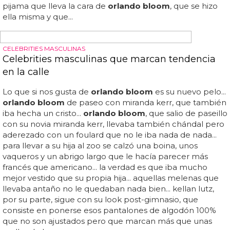
1 para decirle: "prueba 1: por eso me da miedo cómo
conduces"... una fuente muy cercana a la pareja contaba
a the sun que katy y
orlando
han vuelto: "vuelven a estar
juntos y katy quiere asegurarse de que las cosas
funcionan esta vez... ¡viva el amor! nos encontramos con
una pareja sorpresa, mejor dicho, una reconciliación que
ya no nos esperábamos a estas alturas de sus respectivas
historias: katy perry y
orlando bloom
, juntos de nuevo...
en uno de los stories de katy también la vimos con un
pijama que lleva la cara de
orlando bloom
, que se hizo
ella misma y que...