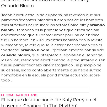
ACTORES DESNUDOS
El cuerpazo de Orlando Bloom desnudo con su
entrenador
orlando bloom
desnudo tocándose el pene en más
fotos sin censura... el pene de
orlando bloom
desnudo
con katy perry de vacaciones... alerta hot: el actor
orlando bloom
le pone el culo a su entrenador y
caliente las redes... una publicación compartida de
orlando bloom
(@
orlando
bloom
) el 13 de sep de 2017 a
la(s) 1:03 pdt... una publicación compartida de
orlando
bloom
(@
orlando
bloom
) el 13 de sep de 2017 a la(s)
11:45 pdt... una publicación compartida de
orlando
bloom
(@
orlando
bloom
) el 13 de sep de 2017 a la(s) 4:54
pdt... el exnovio de katy perry vuelve a ser noticia y no por
su trabajo, sino por unos vídeos que muestran el
cuerpazo de
orlando bloom
desnudo con su
entrenador... no es como si no le hubiéramos visto ya
todo a
orlando bloom
...