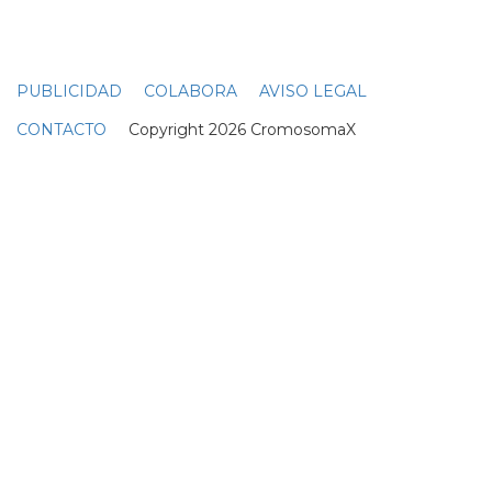
seguridad... lo que está claro es que katy perry nos
asegura otra ración de videoclip pop mamarracho que
podría estar a la altura de 'last friday night (t... )' o 'this is
how we do'...
DIPLO Y KATY PERRY
Diplo responde a las críticas de Katy Perry de
"mal amante"