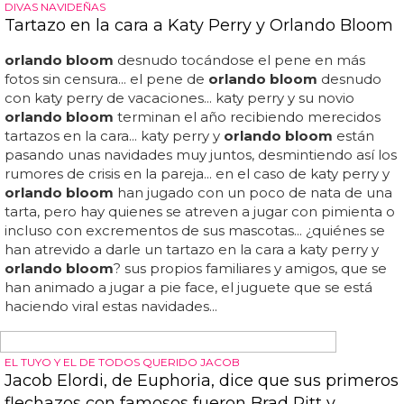
para us weekly que "katy le estaba enseñando el teléfono
a
orlando
... pero parece que se lo pasó muy pero que
muy bien en una de las fiestas posteriores a la gala... en
las siguientes fotos verás que están muy cariñosos el uno
con el otro, pero de momento no sabemos si hubo más
que palabras y coqueteos en esa fiesta... ojalá un hijo de
estos dos @katyperry...