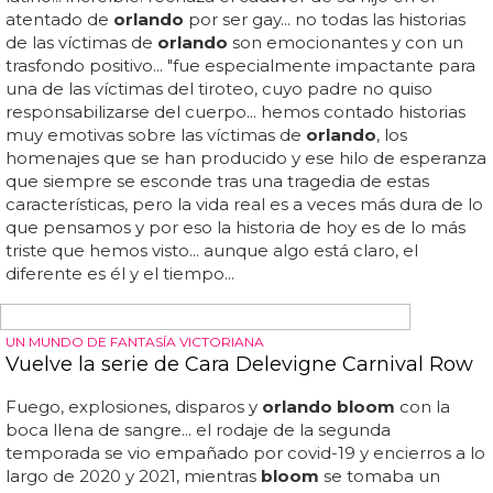
Jacob elordi, estrella de euphoria, ha revelado que sus
primeros flechazos infantiles fueron dos de los hombres
más atractivos del mundo: los actores brad pitt y
orlando
bloom
... tampoco es la primera vez que elordi declara
abiertamente que su primer amor por una celebridad
fue un hombre: en 2021, mientras hablaba con la revista
w magazine, reveló que solía estar encaprichado con el
"perfecto"
orlando bloom
... "probablemente habría sido
orlando bloom
, que interpretó a legolas en el señor de
los anillos", respondió elordi cuando le preguntaron quién
fue su primer flechazo cinematográfico... al principio de
su carrera, elordi contó abiertamente que había sufrido
homofobia en la escuela por disfrutar actuando, sobre
todo...