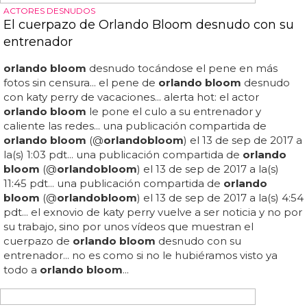
PAREJA SORPRESA
Katy Perry y Orlando Bloom, ¿nueva pareja tras
los Globos de Oro?
Katy perry <3
orlando bloom
, ¡vaya pareja sorpresa!...
¿estaría
orlando bloom
dejándole su número a katy
perry para que luego le mandara un whatsapp o algo
así?... katy perry y
orlando bloom
, ¿nueva pareja tras los
globos de oro?... así lo retrataron numeros fotógrafos
presentes en la sala, y uno de los presentes comentaba