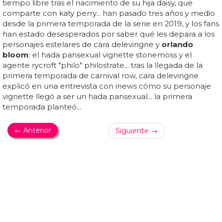
EL COMEBACK DEL AÑO
El parque de atracciones de Katy Perry en el
teaser de 'Chained To The Rhythm'
orlando bloom
desnudo tocándose el pene en más
fotos sin censura... el pene de
orlando bloom
desnudo
con katy perry de vacaciones... ¡aquí tienes el teaser!... esta
vez katy perry se la juega y mucho con el estreno del
vídeo de 'chained to the rhythm'... alucina con el parque
de atracciones de katy perry en el teaser de 'chained to
the rhythm'... katy perry anuncia la apertura de oblivia, un
parque de atracciones de marcado estilo retro con un
hámster chiflado como mascota y con atracciones que
no parece que cumplan todos los estándares de