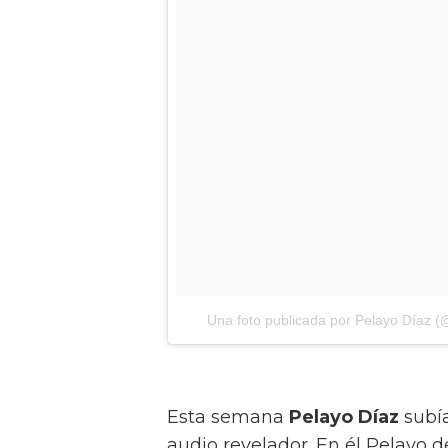
Una foto publicada por Pelayo Díaz (
Esta semana
Pelayo Díaz
subía
audio revelador. En él Pelayo 