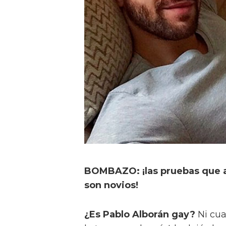
BOMBAZO: ¡las pruebas que
son novios!
¿Es Pablo Alborán gay?
Ni cua