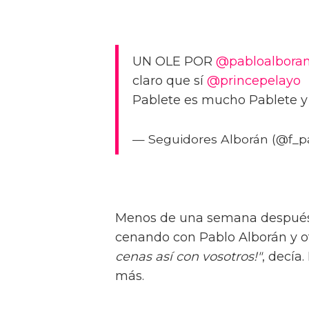
UN OLE POR
@pabloalbora
claro que sí
@princepelayo
Pablete es mucho Pablete 
— Seguidores Alborán (@f_p
Menos de una semana después 
cenando con Pablo Alborán y o
cenas así con vosotros!
"
, decía
más.