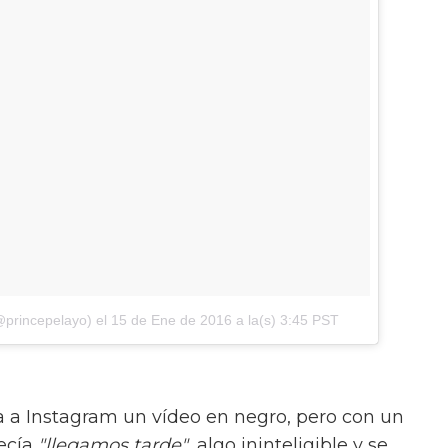
@princepelayo)
el
15 de Ene de 2016 a la(s) 3:45 PST
 a Instagram un vídeo en negro, pero con un
decía
"llegamos tarde"
, algo ininteligible y se