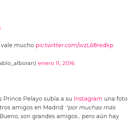
n
y vale mucho
pic.twitter.com/wzL68redkp
ablo_alboran)
enero 11, 2016
Prince Pelayo subía a su
Instagram
una foto
tros amigos en Madrid:
"
por muchas más
. Bueno, son grandes amigos... pero aún hay