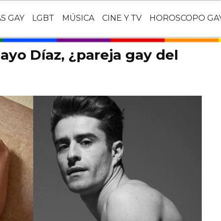
AS GAY
LGBT
MÚSICA
CINE Y TV
HOROSCOPO GA
ayo Díaz, ¿pareja gay del