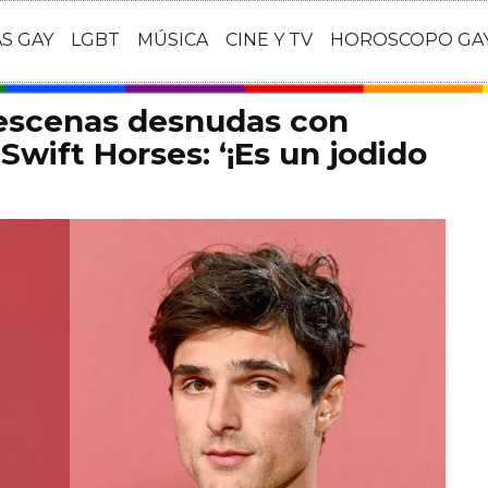
AS GAY
LGBT
MÚSICA
CINE Y TV
HOROSCOPO GA
 escenas desnudas con
Swift Horses: ‘¡Es un jodido