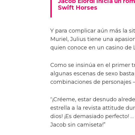
Jacob Elordi inicia un rom
Swift Horses
Y para complicar aún más la sit
Muriel, Julius tiene una apasi
quien conoce en un casino de 
Como se insinúa en el primer trá
algunas escenas de sexo bastan
combinaciones de personajes – 
“¡Créeme, estar desnudo alreded
estrella a la revista attitude d
dios! ¡Es demasiado perfecto! …
Jacob sin camiseta!”