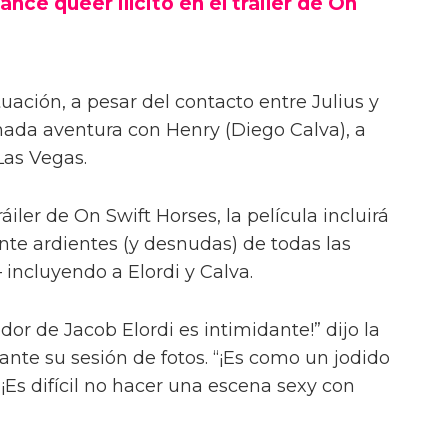
ance queer ilícito en el tráiler de On
uación, a pesar del contacto entre Julius y
onada aventura con Henry (Diego Calva), a
Las Vegas.
iler de On Swift Horses, la película incluirá
te ardientes (y desnudas) de todas las
incluyendo a Elordi y Calva.
or de Jacob Elordi es intimidante!” dijo la
urante su sesión de fotos. “¡Es como un jodido
 ¡Es difícil no hacer una escena sexy con