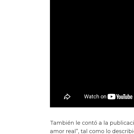
También le contó a la publicac
amor real”, tal como lo describ