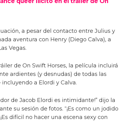
ance queer ilícito en el tráiler de On
uación, a pesar del contacto entre Julius y
onada aventura con Henry (Diego Calva), a
Las Vegas.
iler de On Swift Horses, la película incluirá
te ardientes (y desnudas) de todas las
incluyendo a Elordi y Calva.
or de Jacob Elordi es intimidante!” dijo la
urante su sesión de fotos. “¡Es como un jodido
 ¡Es difícil no hacer una escena sexy con