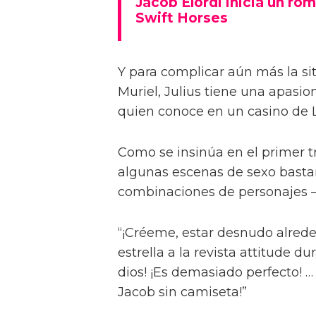
Jacob Elordi inicia un rom
Swift Horses
Y para complicar aún más la sit
Muriel, Julius tiene una apasi
quien conoce en un casino de 
Como se insinúa en el primer trá
algunas escenas de sexo bastan
combinaciones de personajes – 
“¡Créeme, estar desnudo alreded
estrella a la revista attitude d
dios! ¡Es demasiado perfecto! …
Jacob sin camiseta!”