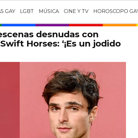
AS GAY
LGBT
MÚSICA
CINE Y TV
HOROSCOPO GA
 escenas desnudas con
Swift Horses: ‘¡Es un jodido