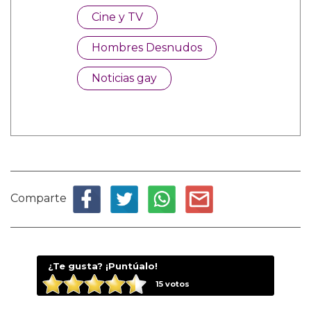
Cine y TV
Hombres Desnudos
Noticias gay
Comparte
¿Te gusta? ¡Puntúalo!
15
votos