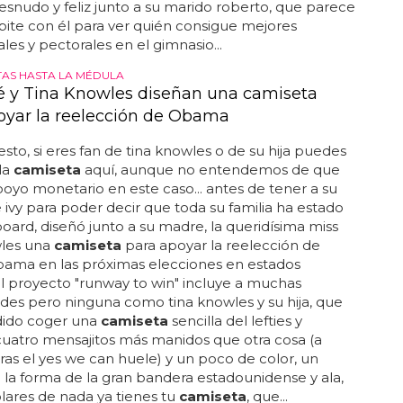
snudo y feliz junto a su marido roberto, que parece
ite con él para ver quién consigue mejores
es y pectorales en el gimnasio...
AS HASTA LA MÉDULA
 y Tina Knowles diseñan una camiseta
oyar la reelección de Obama
sto, si eres fan de tina knowles o de su hija puedes
la
camiseta
aquí, aunque no entendemos de que
apoyo monetario en este caso... antes de tener a su
e ivy para poder decir que toda su familia ha estado
lboard, diseñó junto a su madre, la queridísima miss
wles una
camiseta
para apoyar la reelección de
bama en las próximas elecciones en estados
 el proyecto "runway to win" incluye a muchas
des pero ninguna como tina knowles y su hija, que
dido coger una
camiseta
sencilla del lefties y
uatro mensajitos más manidos que otra cosa (a
uras el yes we can huele) y un poco de color, un
 la forma de la gran bandera estadounidense y ala,
lares de nada ya tienes tu
camiseta
, que...