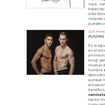
ropa... ca
espectacu
ellas tie
mirando 
puedes ve
¡QUÉ MONO
Actores
En la sig
en el esc
promocion
kong': ga
musical d
hombre
desnudos 
aunque no
actuacion
benéfico,
camiset
hacen mus
como éste,