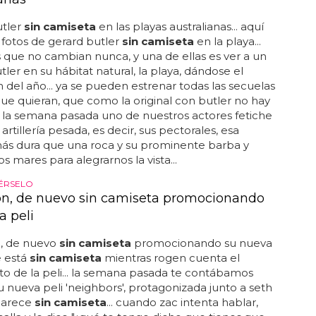
utler
sin camiseta
en las playas australianas... aquí
s fotos de gerard butler
sin camiseta
en la playa...
 que no cambian nunca, y una de ellas es ver a un
tler en su hábitat natural, la playa, dándose el
del año... ya se pueden estrenar todas las secuelas
que quieran, que como la original con butler no hay
. la semana pasada uno de nuestros actores fetiche
artillería pesada, es decir, sus pectorales, esa
más dura que una roca y su prominente barba y
s mares para alegrarnos la vista...
ÉRSELO
on, de nuevo sin camiseta promocionando
a peli
n, de nuevo
sin camiseta
promocionando su nueva
te está
sin camiseta
mientras rogen cuenta el
 de la peli... la semana pasada te contábamos
u nueva peli 'neighbors', protagonizada junto a seth
parece
sin camiseta
... cuando zac intenta hablar,