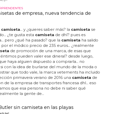
RPRENDENTES
isetas de empresa, nueva tendencia de
a
camiseta
... y ¿quieres saber más? la
camiseta
se
o... ¿te gusta esta
camiseta
de dhl? pues es
... pero ¿qué ha pasado? que la
camiseta
ha salido
a por el módico precio de 235 euros... ¿realmente
seta
de promoción de una marca, de esas que
éntimos pueden valer ese dineral? desde luego,
ue haya alguien dispuesto a comprarla... no
i con la idea de burlarse del mundo de la moda o
trar que todo vale, la marca vetements ha incluido
lección primavera verano de 2016 una
camiseta
de
 de la empresa de transportes francesa dhl... eso
inamos que esa persona no debe ni saber qué
realmente la gente de...
Butler sin camiseta en las playas
ianas