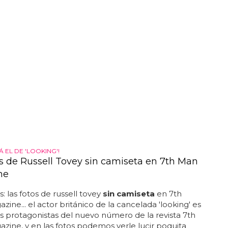
 EL DE 'LOOKING'!
os de Russell Tovey sin camiseta en 7th Man
ne
s: las fotos de russell tovey
sin camiseta
en 7th
ine... el actor británico de la cancelada 'looking' es
s protagonistas del nuevo número de la revista 7th
ine, y en las fotos podemos verle lucir poquita