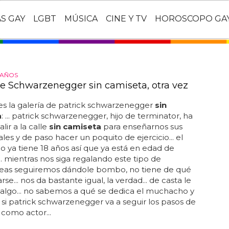
AS GAY
LGBT
MÚSICA
CINE Y TV
HOROSCOPO GA
8 AÑOS
 de Schwarzenegger sin camiseta, otra vez
es la galería de patrick schwarzenegger
sin
a
: ... patrick schwarzenegger, hijo de terminator, ha
alir a la calle
sin camiseta
para enseñarnos sus
es y de paso hacer un poquito de ejercicio... el
ya tiene 18 años así que ya está en edad de
. mientras nos siga regalando este tipo de
neas seguiremos dándole bombo, no tiene de qué
e... nos da bastante igual, la verdad... de casta le
galgo... no sabemos a qué se dedica el muchacho y
i patrick schwarzenegger va a seguir los pasos de
 como actor...