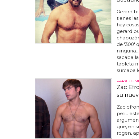
Gerard b
tienes la
hay cosas
gerard bu
chapuzón 
de '300' 
ninguna..
sacaba la 
tableta 
surcaba lo
PARA COM
Zac Efr
su nuev
Zac efro
peli... és
argumento
que, en s
rogen, a