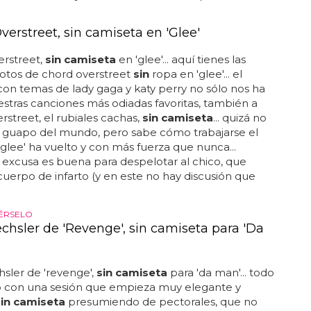
erstreet, sin camiseta en 'Glee'
erstreet,
sin camiseta
en 'glee'... aquí tienes las
otos de chord overstreet
sin
ropa en 'glee'... el
con temas de lady gaga y katy perry no sólo nos ha
estras canciones más odiadas favoritas, también a
rstreet, el rubiales cachas,
sin camiseta
... quizá no
s guapo del mundo, pero sabe cómo trabajarse el
 'glee' ha vuelto y con más fuerza que nunca...
 excusa es buena para despelotar al chico, que
cuerpo de infarto (y en este no hay discusión que
ÉRSELO
chsler de 'Revenge', sin camiseta para 'Da
sler de 'revenge',
sin camiseta
para 'da man'... todo
 con una sesión que empieza muy elegante y
sin camiseta
presumiendo de pectorales, que no