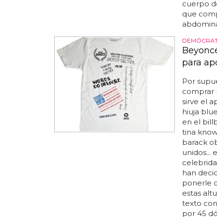
cuerpo de
que comp
abdominal
DEMÓCRAT
Beyoncé
para ap
Por supue
comprar 
sirve el 
hiuja blu
en el bil
tina kno
barack o
unidos...
celebrida
han deci
ponerle c
estas alt
texto con
por 45 dó