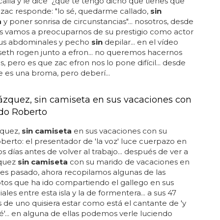
calla y le dice "¿qué te tengo dicho que tienes que
 zac responde: "lo sé, quedarme callado,
sin
a
y poner sonrisa de circunstancias"... nosotros, desde
os vamos a preocuparnos de su prestigio como actor
sus abdominales y pecho
sin
depilar... en el vídeo
eth rogen junto a efron... no queremos hacernos
s, pero es que zac efron nos lo pone difícil... desde
 es una broma, pero deberí...
O
ázquez, sin camiseta en sus vacaciones con
do Roberto
zquez,
sin camiseta
en sus vacaciones con su
berto: el presentador de 'la voz' luce cuerpazo en
os días antes de volver al trabajo... después de ver a
zquez
sin camiseta
con su marido de vacaciones en
mes pasado, ahora recopilamos algunas de las
otos que ha ido compartiendo el gallego en sus
ales entre esta isla y la de formentera... a sus 47
 de uno quisiera estar como está el cantante de 'y
é'... en alguna de ellas podemos verle luciendo