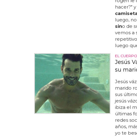
rogen le 
hacer?" y
camiset
luego, n
sin
o de 
vemos a s
repetitivo
luego que
EL CUERP
Jesús V
su mari
Jesús vá
marido ro
sus últim
jesús vá
ibiza el 
últimas f
redes soci
años, más
yo te bes