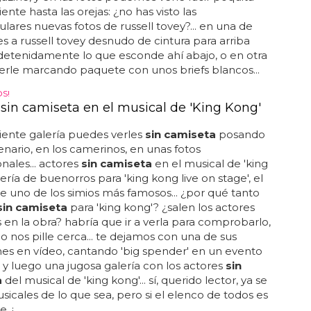
liente hasta las orejas: ¿no has visto las
lares nuevas fotos de russell tovey?... en una de
nes a russell tovey desnudo de cintura para arriba
detenidamente lo que esconde ahí abajo, o en otra
rle marcando paquete con unos briefs blancos...
S!
 sin camiseta en el musical de 'King Kong'
uiente galería puedes verles
sin camiseta
posando
enario, en los camerinos, en unas fotos
ales... actores
sin camiseta
en el musical de 'king
lería de buenorros para 'king kong live on stage', el
e uno de los simios más famosos... ¿por qué tanto
sin camiseta
para 'king kong'? ¿salen los actores
en la obra? habría que ir a verla para comprobarlo,
 nos pille cerca... te dejamos con una de sus
es en vídeo, cantando 'big spender' en un evento
 y luego una jugosa galería con los actores
sin
a
del musical de 'king kong'... sí, querido lector, ya se
icales de lo que sea, pero si el elenco de todos es
 ¡...