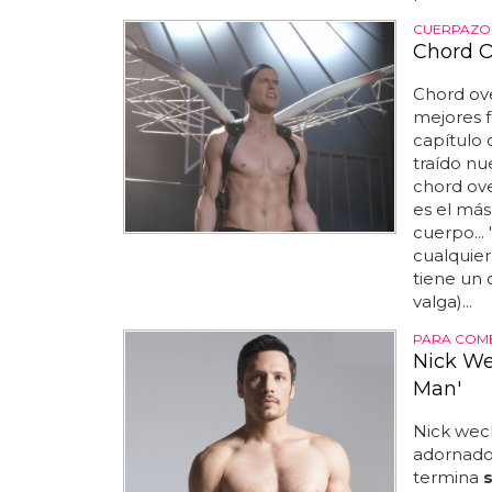
CUERPAZO
Chord Ov
Chord ov
mejores f
capítulo 
traído nu
chord ove
es el má
cuerpo...
cualquier
tiene un 
valga)...
PARA COM
Nick We
Man'
Nick wech
adornado
termina