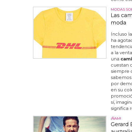
MODAS SO
Las cam
moda
Incluso l
ha agotad
tendencia
a la vent
una
cami
cuestan c
siempre q
sabemos s
por demos
en su co
promoción
sí, imag
significa 
¡ÑAM!
Gerard 
austral