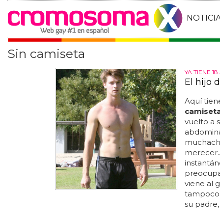
NOTICI
Sin camiseta
YA TIENE 1
El hijo
Aquí tien
camiset
vuelto a s
abdominal
muchacho 
merecer..
instantá
preocupars
viene al 
tampoco s
su padre,