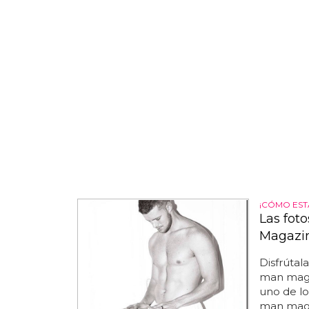
¡CÓMO ESTÁ
Las fot
Magazi
Disfrútala
man magaz
uno de lo
man magaz