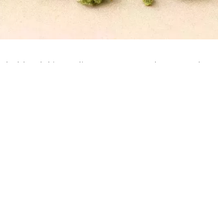
o hablar del ingrediente secreto en la receta de q
edor y darse cuenta de que el uso del cannabidiol 
a gente espera de los productos para la piel y el c
 la planta de cannabis
han llamado la atención po
 o la sensación de debilidad en el cabello. Segur
lmar, reparar y proteger de los ataques diarios, d
nte versátil para sentirte mejor, aquí empieza la 
n sabido usar estas propiedades naturales para re
en el “as bajo la manga” para quienes no quieren 
rmula aparentemente sencilla se convierte en tu me