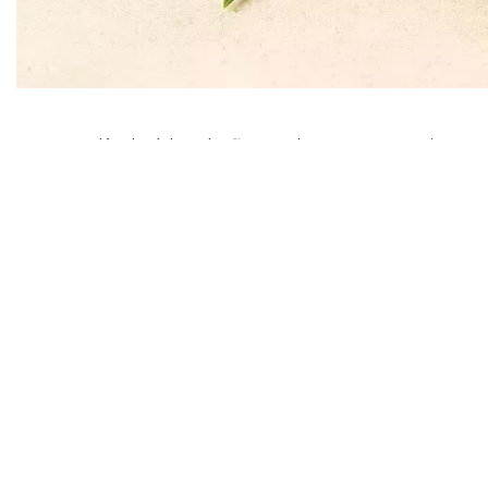
Hoy en día, hablar de flores de CBD es casi com
fáciles para su rutina diaria. Basta mirar alred
sino que también ha elevado el listón de lo que l
que son las partes naturales y no procesadas de
molestos como la inflamación, la deshidratación
convertido en el ingrediente estrella: ayuda a ca
rebeldes. Si alguna vez has buscado algo realme
recomendar el CBD en su rutina.
Muchas marcas, entre ellas
Iberohemp.com
, ha
resultar exagerado, los productos con CBD parec
resultado visible y duradero. De repente, una fó