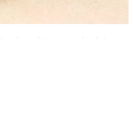
uienes buscan bienestar natural y soluciones
no solo ha puesto de moda la cosmética natural,
abello. Entre otras razones, las
flores de CBD
rque ofrecen respuestas a problemas tan
o que no es casualidad que el CBD se haya
esde el estrés ambiental hasta las rojeces
historia de por qué tantas personas no paran de
volucionar el mundo del autocuidado. Sin
renunciar a lo natural, pero tampoco al
jor aliada para el día a día.