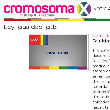
NOTICI
Ley igualdad lgtbi
EL 31 DE 
Se ulti
También 
desarroll
sociales, 
madrid, a
asamblea
se han da
discrimin
recordand
protecció
diputada 
colectivo
nada... t