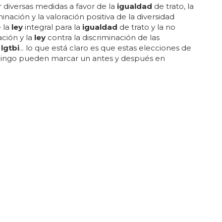
 diversas medidas a favor de la
igualdad
de trato, la
inación y la valoración positiva de la diversidad
 la
ley
integral para la
igualdad
de trato y la no
ación y la
ley
contra la discriminación de las
s
lgtbi
... lo que está claro es que estas elecciones de
ingo pueden marcar un antes y después en
e derechos, libertad e
igualdad lgtbi
... estas
ley
es
 prohibir las conocidas terapias de conversión que
an en nuestro país, y reformar la
ley
de identidad de
 fuentsanta lima, la candidata al congreso del psoe
 ha vuelto a insistir en pedir el voto al partido
 para que se...
O CONFIRMA EL ARRAIGO DE LA DISCRIMINACIÓN POR
ÓN SEXUAL EN LOS TRABAJOS
riminación por orientación sexual continúa
rabajos
 un 13,4% de las cuales se declaró
lgtbi
... en este
a formado parte el ministerio de
igualdad
... dentro
nclusiones relevantes del estudio sobresale el dato
 15% de las personas
lgtbi
evitan participar en