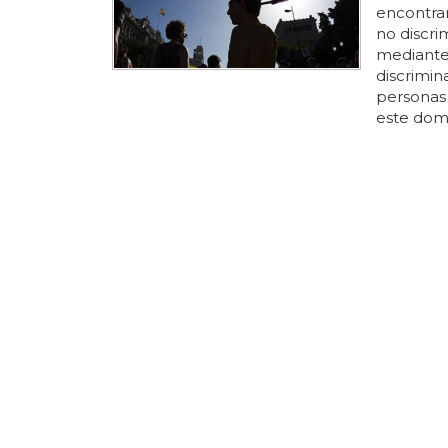
encontrar
no discrim
mediante
discrimin
persona
este dom
materia d
pretenden
se realiz
género...
en málaga,
socialista
UN ESTUDI
ORIENTACI
La disc
en los t
Personas,
estudio h
de las co
de que el