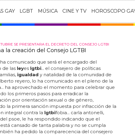
AS GAY
LGBT
MÚSICA
CINE Y TV
HOROSCOPO GA
OCTUBRE SE PRESENTARA EL DECRETO DEL CONSEJO LGTBI
ma la creación del Consejo LGTBI
ha comunicado que será el encargado del
o de las
ley
es
lgtbi
... el consejero de políticas
familias,
igualdad
y natalidad de la comunidad de
lberto reyero, lo ha comunicado en el pleno de la
... ha aprovechado el momento para celebrar que
do los primeros pasos para erradicar la
ación por orientación sexual o de género,
o la primera sanción impuesta por infracción de la
n integral contra la
lgtbi
fobia... carla antonelli,
del psoe, le ha respondido indicando que el
 está cansado de tanta palabra y no se cumpla
ambién ha pedido la comparecencia del consejero