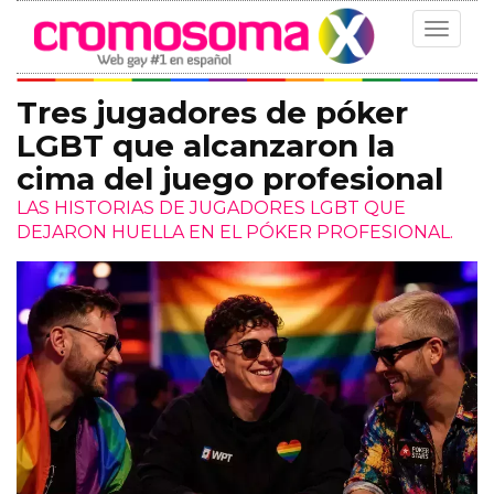
Toggle
navigat
Tres jugadores de póker
LGBT que alcanzaron la
cima del juego profesional
LAS HISTORIAS DE JUGADORES LGBT QUE
DEJARON HUELLA EN EL PÓKER PROFESIONAL.