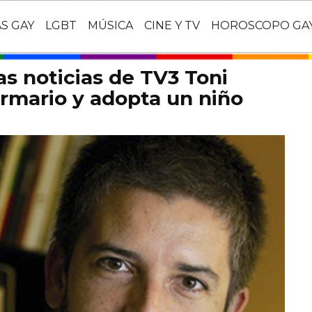
AS GAY
LGBT
MÚSICA
CINE Y TV
HOROSCOPO GA
as noticias de TV3 Toni
armario y adopta un niño