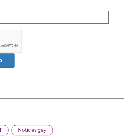
o
T
Noticias gay