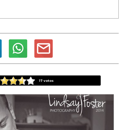
17
votos