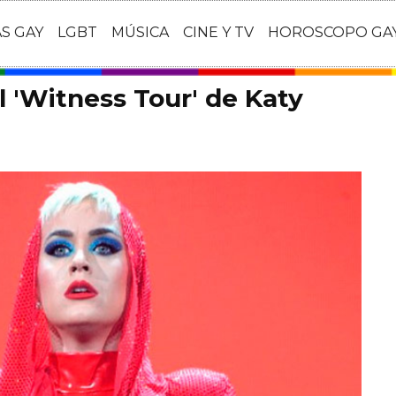
AS GAY
LGBT
MÚSICA
CINE Y TV
HOROSCOPO GA
l 'Witness Tour' de Katy