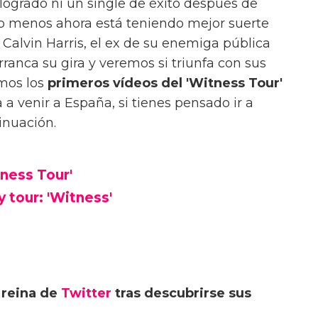
a logrado ni un single de éxito después de
lo menos ahora está teniendo mejor suerte
n Calvin Harris, el ex de su enemiga pública
ranca su gira y veremos si triunfa con sus
emos los
primeros vídeos del 'Witness Tour'
 a venir a España, si tienes pensado ir a
tinuación.
tness Tour'
y tour: 'Witness'
 reina de
Twitter
tras descubrirse sus