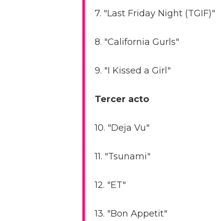
7. "Last Friday Night (TGIF)"
8. "California Gurls"
9. "I Kissed a Girl"
Tercer acto
10. "Deja Vu"
11. "Tsunami"
12. "ET"
13. "Bon Appetit"