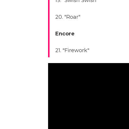
19. "Swish Swish"
20. "Roar"
Encore
21. "Firework"