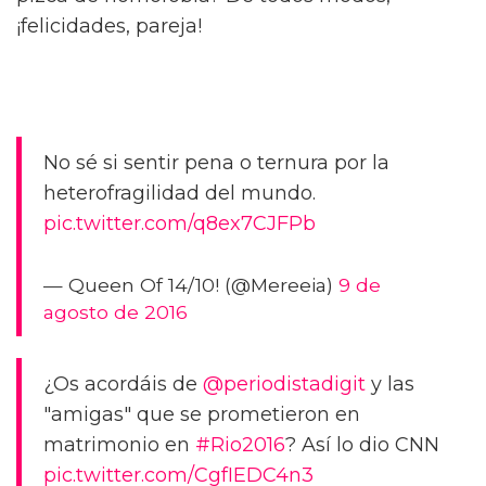
¡felicidades, pareja!
No sé si sentir pena o ternura por la
heterofragilidad del mundo.
pic.twitter.com/q8ex7CJFPb
— Queen Of 14/10! (@Mereeia)
9 de
agosto de 2016
¿Os acordáis de
@periodistadigit
y las
"amigas" que se prometieron en
matrimonio en
#Rio2016
? Así lo dio CNN
pic.twitter.com/CgfIEDC4n3