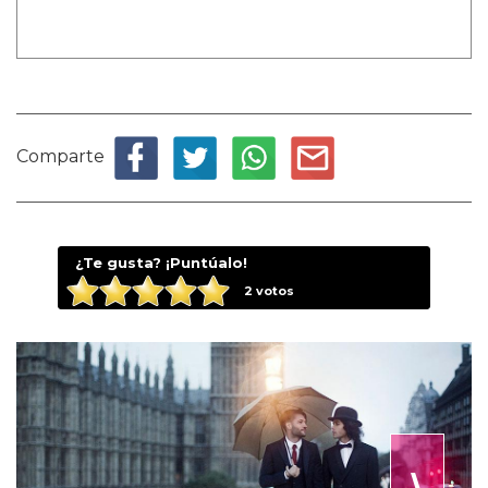
Comparte
¿Te gusta? ¡Puntúalo!
2
votos