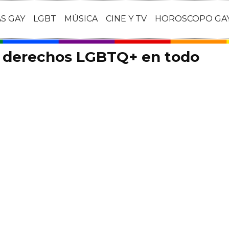
AS GAY
LGBT
MÚSICA
CINE Y TV
HOROSCOPO GA
s derechos LGBTQ+ en todo