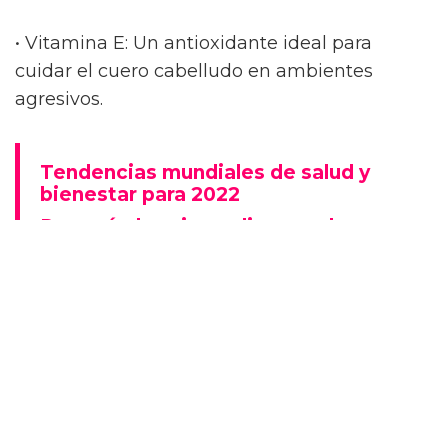
• Vitamina E: Un antioxidante ideal para
cuidar el cuero cabelludo en ambientes
agresivos.
Tendencias mundiales de salud y
bienestar para 2022
Por qué el casino online puede ser
una gran alternativa para los
jugadores LGTB
La sequedad y descamación pasan a segundo
plano cuando estos elementos actúan juntos.
Además, el cabello parece recuperar grosor y
vitalidad, algo que quienes sufren de caída y