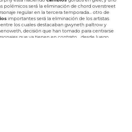
s polémicos será la eliminación de chord overstreet
onaje regular en la tercera temporada... otro de
ios
importantes será la eliminación de los artistas
, entre los cuales destacaban gwyneth paltrow y
chenoweth, decisión que han tomado para centrarse
rsonajes que ya tienen en contrato... desde luego
s de menos esos momentos de sam sin camiseta y
ntamos si también eliminarán los capítulos
, que despiertan tanto amor como odio... el que sí
er regular y no lo era es darren criss, que
á escenario con su mariliendre en la vida real lea
 con su novio en la ficción kurt... lo sabremos en
e...
sa si una mujer se inyecta estrógenos?
lado, los efectos negativos de la inyección de
s incluyen un mayor riesgo de desarrollar cáncer
 enfermedades cardíacas, aumento de peso,
e los niveles de colesterol y
cambios
en el ciclo
... por lo tanto, es crucial que una mujer consulte a