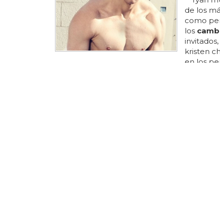
de los má
como pers
los
camb
invitados
kristen 
en los pe
echaremo
nos pregu
temáticos
pasará a s
compartir
michele y
septiembr
¿Qué pa
Por otro 
estrógeno
de mama,
aumento d
menstrual