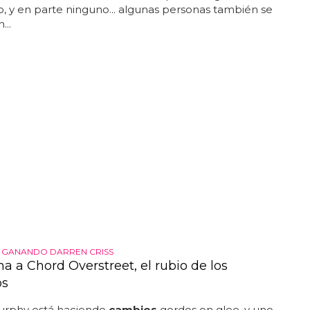
o, y en parte ninguno... algunas personas también se
...
 GANANDO DARREN CRISS
a a Chord Overstreet, el rubio de los
os
rphy está haciendo
cambios
gordos en glee, y uno