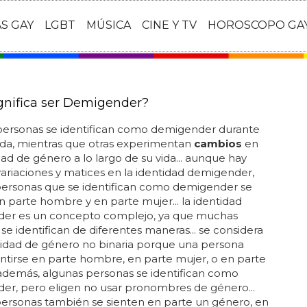
AS GAY
LGBT
MÚSICA
CINE Y TV
HOROSCOPO GA
gnifica ser Demigender?
personas se identifican como demigender durante
ida, mientras que otras experimentan
cambios
en
dad de género a lo largo de su vida... aunque hay
riaciones y matices en la identidad demigender,
personas que se identifican como demigender se
n parte hombre y en parte mujer... la identidad
er es un concepto complejo, ya que muchas
se identifican de diferentes maneras... se considera
tidad de género no binaria porque una persona
tirse en parte hombre, en parte mujer, o en parte
además, algunas personas se identifican como
er, pero eligen no usar pronombres de género...
ersonas también se sienten en parte un género, en