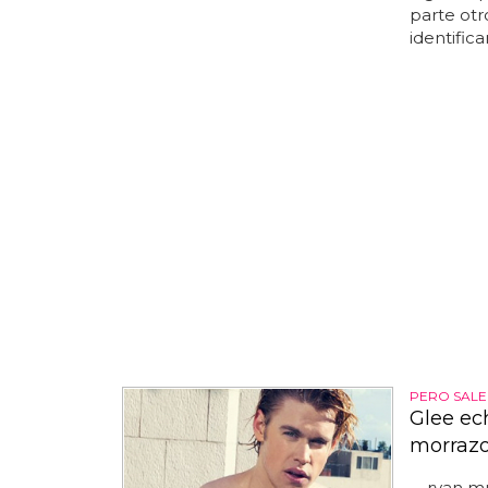
parte otr
identifican
PERO SALE
Glee ech
morraz
ryan mu