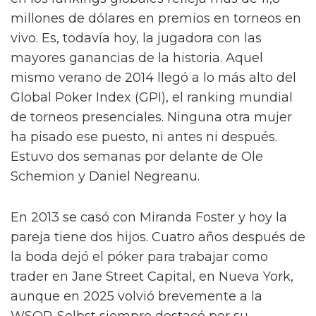
millones de dólares en premios en torneos en
vivo. Es, todavía hoy, la jugadora con las
mayores ganancias de la historia. Aquel
mismo verano de 2014 llegó a lo más alto del
Global Poker Index (GPI), el ranking mundial
de torneos presenciales. Ninguna otra mujer
ha pisado ese puesto, ni antes ni después.
Estuvo dos semanas por delante de Ole
Schemion y Daniel Negreanu.
En 2013 se casó con Miranda Foster y hoy la
pareja tiene dos hijos. Cuatro años después de
la boda dejó el póker para trabajar como
trader en Jane Street Capital, en Nueva York,
aunque en 2025 volvió brevemente a la