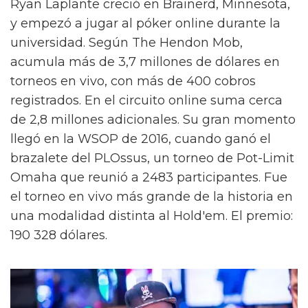
Ryan Laplante creció en Brainerd, Minnesota,
y empezó a jugar al póker online durante la
universidad. Según The Hendon Mob,
acumula más de 3,7 millones de dólares en
torneos en vivo, con más de 400 cobros
registrados. En el circuito online suma cerca
de 2,8 millones adicionales. Su gran momento
llegó en la WSOP de 2016, cuando ganó el
brazalete del PLOssus, un torneo de Pot-Limit
Omaha que reunió a 2483 participantes. Fue
el torneo en vivo más grande de la historia en
una modalidad distinta al Hold'em. El premio:
190 328 dólares.