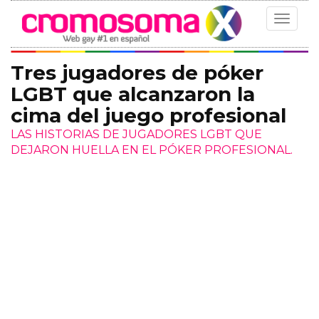
Toggle
navigat
Tres jugadores de póker
LGBT que alcanzaron la
cima del juego profesional
LAS HISTORIAS DE JUGADORES LGBT QUE
DEJARON HUELLA EN EL PÓKER PROFESIONAL.