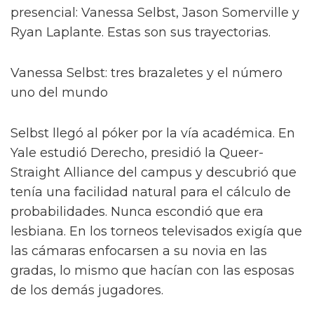
presencial: Vanessa Selbst, Jason Somerville y
Ryan Laplante. Estas son sus trayectorias.
Vanessa Selbst: tres brazaletes y el número
uno del mundo
Selbst llegó al póker por la vía académica. En
Yale estudió Derecho, presidió la Queer-
Straight Alliance del campus y descubrió que
tenía una facilidad natural para el cálculo de
probabilidades. Nunca escondió que era
lesbiana. En los torneos televisados exigía que
las cámaras enfocarsen a su novia en las
gradas, lo mismo que hacían con las esposas
de los demás jugadores.