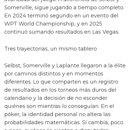
Somerville, sigue jugando a tiempo completo.
En 2024 terminó segundo en un evento del
WPT World Championship, y en 2025
continuó sumando resultados en Las Vegas.
Tres trayectorias, un mismo tablero
Selbst, Somerville y Laplante llegaron a la élite
por caminos distintos y en momentos
diferentes. Lo que comparten es un registro
de resultados en los torneos más duros del
calendario y la decisión de no esconder
quiénes son mientras lo conseguían. En el
póker, la identidad personal no altera las
probabilidades matemáticas. Sí cambia, poco