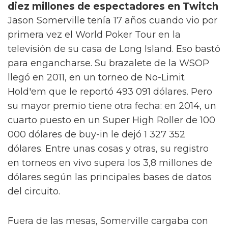
diez millones de espectadores en Twitch
Jason Somerville tenía 17 años cuando vio por
primera vez el World Poker Tour en la
televisión de su casa de Long Island. Eso bastó
para engancharse. Su brazalete de la WSOP
llegó en 2011, en un torneo de No-Limit
Hold'em que le reportó 493 091 dólares. Pero
su mayor premio tiene otra fecha: en 2014, un
cuarto puesto en un Super High Roller de 100
000 dólares de buy-in le dejó 1 327 352
dólares. Entre unas cosas y otras, su registro
en torneos en vivo supera los 3,8 millones de
dólares según las principales bases de datos
del circuito.
Fuera de las mesas, Somerville cargaba con