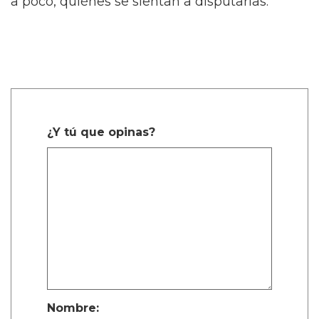
a poco, quiénes se sientan a disputarlas.
¿Y tú que opinas?
Nombre: