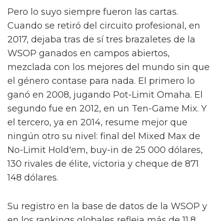
Pero lo suyo siempre fueron las cartas.
Cuando se retiró del circuito profesional, en
2017, dejaba tras de sí tres brazaletes de la
WSOP ganados en campos abiertos,
mezclada con los mejores del mundo sin que
el género contase para nada. El primero lo
ganó en 2008, jugando Pot-Limit Omaha. El
segundo fue en 2012, en un Ten-Game Mix. Y
el tercero, ya en 2014, resume mejor que
ningún otro su nivel: final del Mixed Max de
No-Limit Hold'em, buy-in de 25 000 dólares,
130 rivales de élite, victoria y cheque de 871
148 dólares.
Su registro en la base de datos de la WSOP y
en los rankings globales refleja más de 11,8