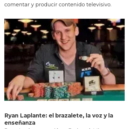
comentar y producir contenido televisivo.
Ryan Laplante: el brazalete, la voz y la
enseñanza