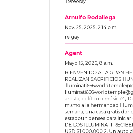
T9reobiy
Arnulfo Rodallega
Nov. 25, 2025, 2:14 p.m.
re gay
Agent
Mayo 15, 2026, 8 a.m.
BIENVENIDO A LA GRAN HE
REALIZAN SACRIFICIOS H
illuminati666worldtemple@
lluminati666worldtemple@gm
artista, político o músico? ¿
mismo a la hermandad Illumi
semana, una casa gratis donde
estadounidenses para inici
DE LOS ILLUMINATI RECIBEN 
USD $1,000,000 2. Un auto d