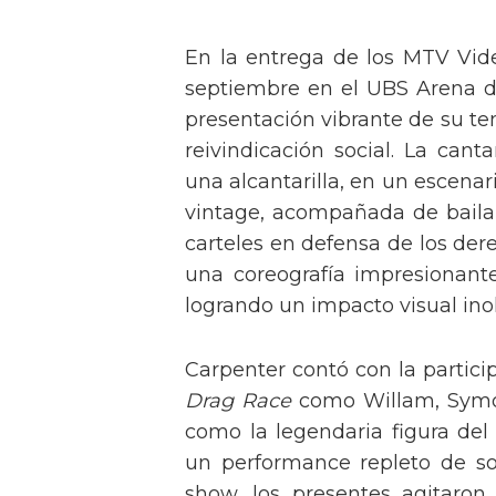
En la entrega de los MTV Vid
septiembre en el UBS Arena d
presentación vibrante de su t
reivindicación social. La can
una alcantarilla, en un escen
vintage, acompañada de baila
carteles en defensa de los der
una coreografía impresionante 
logrando un impacto visual inol
Carpenter contó con la partici
Drag Race
como Willam, Symone
como la legendaria figura del
un performance repleto de so
show, los presentes agitaro