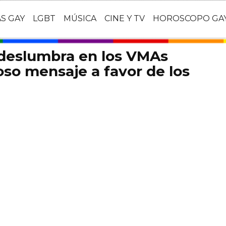
AS GAY
LGBT
MÚSICA
CINE Y TV
HOROSCOPO GA
 deslumbra en los VMAs
so mensaje a favor de los