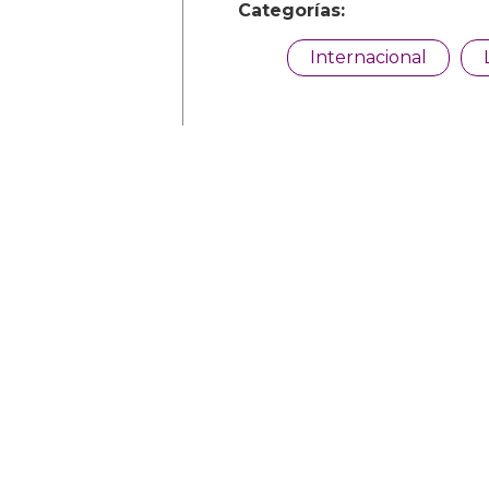
Categorías:
Internacional
Comparte
Noticias relacionadas
Tommy Dorfman 
un poderoso me
trans en la Gala 
05 Mayo