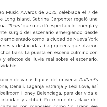
eo Music Awards de 2025, celebrada el 7 de
e Long Island, Sabrina Carpenter regaló una
ema
“Tears”
que mezcló espectáculo, energía y
tante surgió del escenario emergiendo desde
ario ambientado como la ciudad de Nueva York
rines y destacadas drag queens que alzaron
echos trans. La puesta en escena culminó con
y efectos de lluvia real sobre el escenario,
vidable.
pación de varias figuras del universo
RuPaul’s
, Denali, Laganja Estranja y Lexi Love, así
 ballroom Honey Balenciaga, para dar vida a
lidaridad y actitud. En momentos clave del
n carteles con mensajes como “In Trans We