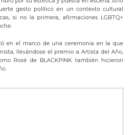
mbró por su estética y puesta en escena, sino
erte gesto político en un contexto cultural
ocas, si no la primera, afirmaciones LGBTQ+
oche.
izó en el marco de una ceremonia en la que
ista, llevándose el premio a Artista del Año,
 como Rosé de BLACKPINK también hicieron
ño.