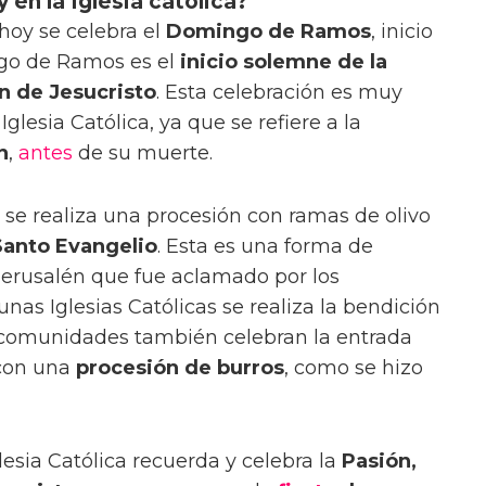
 en la Iglesia católica?
 hoy se celebra el
Domingo de Ramos
, inicio
ngo de Ramos es el
inicio solemne de la
n de Jesucristo
. Esta celebración es muy
Iglesia Católica, ya que se refiere a la
n
,
antes
de su muerte.
e realiza una procesión con ramas de olivo
Santo Evangelio
. Esta es una forma de
 Jerusalén que fue aclamado por los
gunas Iglesias Católicas se realiza la bendición
s comunidades también celebran la entrada
 con una
procesión de burros
, como se hizo
esia Católica recuerda y celebra la
Pasión,