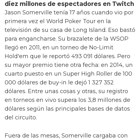
diez millones de espectadores en Twitch
Jason Somerville tenía 17 años cuando vio por
primera vez el World Poker Tour en la
televisión de su casa de Long Island. Eso bastó
para engancharse. Su brazalete de la WSOP
llegó en 2011, en un torneo de No-Limit
Hold'em que le reportó 493 091 dólares. Pero
su mayor premio tiene otra fecha: en 2014, un
cuarto puesto en un Super High Roller de 100
000 dólares de buy-in le dejó 1 327 352
dólares. Entre unas cosas y otras, su registro
en torneos en vivo supera los 3,8 millones de
dólares según las principales bases de datos
del circuito.
Fuera de las mesas, Somerville cargaba con