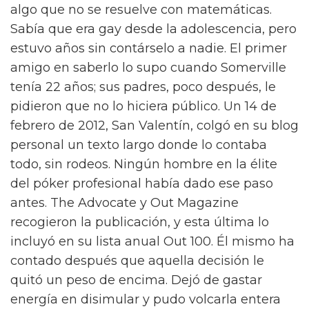
algo que no se resuelve con matemáticas.
Sabía que era gay desde la adolescencia, pero
estuvo años sin contárselo a nadie. El primer
amigo en saberlo lo supo cuando Somerville
tenía 22 años; sus padres, poco después, le
pidieron que no lo hiciera público. Un 14 de
febrero de 2012, San Valentín, colgó en su blog
personal un texto largo donde lo contaba
todo, sin rodeos. Ningún hombre en la élite
del póker profesional había dado ese paso
antes. The Advocate y Out Magazine
recogieron la publicación, y esta última lo
incluyó en su lista anual Out 100. Él mismo ha
contado después que aquella decisión le
quitó un peso de encima. Dejó de gastar
energía en disimular y pudo volcarla entera