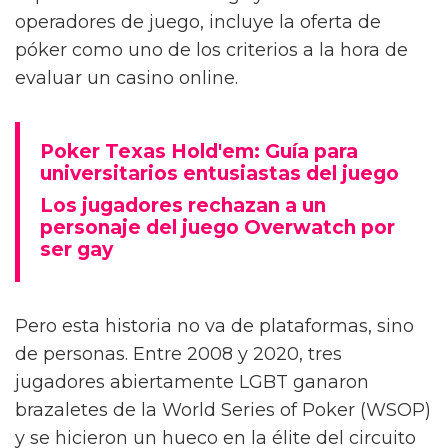
operadores de juego, incluye la oferta de
póker como uno de los criterios a la hora de
evaluar un casino online.
Poker Texas Hold'em: Guía para
universitarios entusiastas del juego
Los jugadores rechazan a un
personaje del juego Overwatch por
ser gay
Pero esta historia no va de plataformas, sino
de personas. Entre 2008 y 2020, tres
jugadores abiertamente LGBT ganaron
brazaletes de la World Series of Poker (WSOP)
y se hicieron un hueco en la élite del circuito