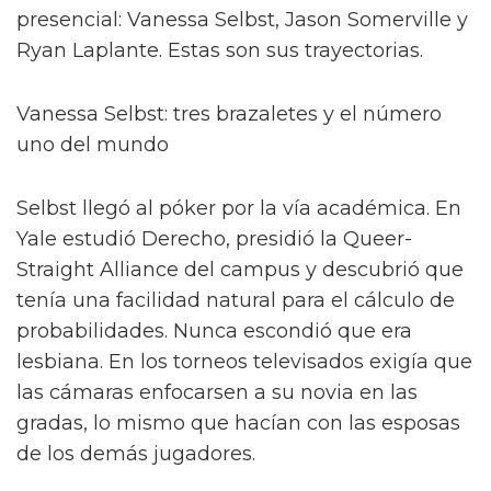
presencial: Vanessa Selbst, Jason Somerville y
Ryan Laplante. Estas son sus trayectorias.
Vanessa Selbst: tres brazaletes y el número
uno del mundo
Selbst llegó al póker por la vía académica. En
Yale estudió Derecho, presidió la Queer-
Straight Alliance del campus y descubrió que
tenía una facilidad natural para el cálculo de
probabilidades. Nunca escondió que era
lesbiana. En los torneos televisados exigía que
las cámaras enfocarsen a su novia en las
gradas, lo mismo que hacían con las esposas
de los demás jugadores.