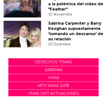
a la polémica del vídeo de
"Feather"
30 Noviembre
Sabrina Carpenter y Barry
Keoghan supuestamente
'tomando un descanso' de
su relación
05 Diciembre
DERECHOS TRANS
SABRINA
VMAS
MTV VMAS 2018
VMAS 2017 ACTUACIONES
MENSAJE DEL REY