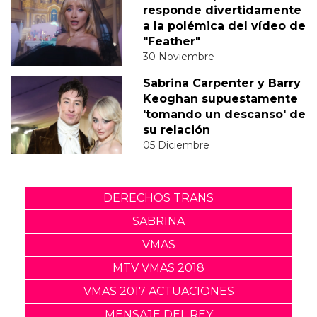
responde divertidamente
a la polémica del vídeo de
"Feather"
30 Noviembre
Sabrina Carpenter y Barry
Keoghan supuestamente
'tomando un descanso' de
su relación
05 Diciembre
DERECHOS TRANS
SABRINA
VMAS
MTV VMAS 2018
VMAS 2017 ACTUACIONES
MENSAJE DEL REY