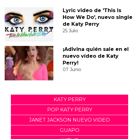
Lyric video de 'This Is
How We Do', nuevo single
de Katy Perry
25 Julio
¡Adivina quién sale en el
nuevo vídeo de Katy
Perry!
07 Junio
KATY PERRY
POP KATY PERRY
JANET JACKSON NUEVO VIDEO
GUAPO