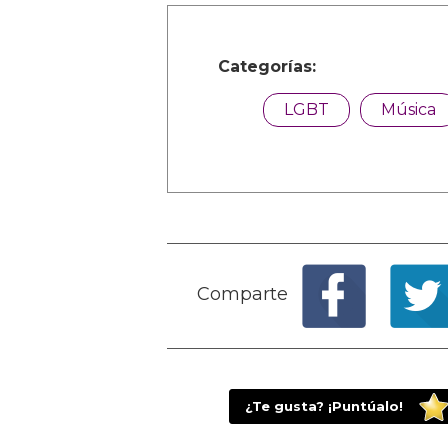
Categorías:
LGBT
Música
Comparte
¿Te gusta? ¡Puntúalo!