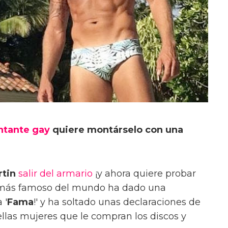
ntante gay
quiere montárselo con una
rtin
salir del armario
¡y ahora quiere probar
o más famoso del mundo ha dado una
 '
Fama
!' y ha soltado unas declaraciones de
llas mujeres que le compran los discos y