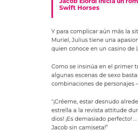
Jacob Elordi inicia un rom
Swift Horses
Y para complicar aún más la sit
Muriel, Julius tiene una apasi
quien conoce en un casino de 
Como se insinúa en el primer trá
algunas escenas de sexo bastan
combinaciones de personajes – 
“¡Créeme, estar desnudo alreded
estrella a la revista attitude d
dios! ¡Es demasiado perfecto! …
Jacob sin camiseta!”