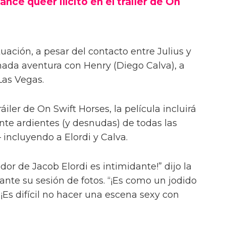
ance queer ilícito en el tráiler de On
uación, a pesar del contacto entre Julius y
onada aventura con Henry (Diego Calva), a
Las Vegas.
iler de On Swift Horses, la película incluirá
te ardientes (y desnudas) de todas las
incluyendo a Elordi y Calva.
or de Jacob Elordi es intimidante!” dijo la
urante su sesión de fotos. “¡Es como un jodido
 ¡Es difícil no hacer una escena sexy con