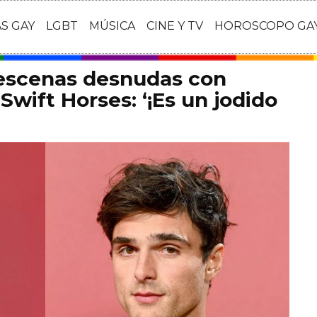
AS GAY
LGBT
MÚSICA
CINE Y TV
HOROSCOPO GA
 escenas desnudas con
Swift Horses: ‘¡Es un jodido