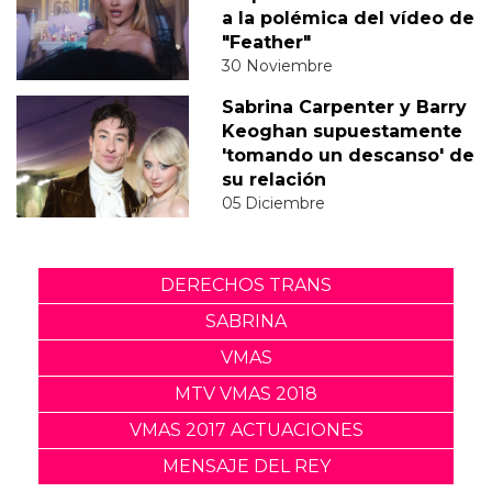
a la polémica del vídeo de
"Feather"
30 Noviembre
Sabrina Carpenter y Barry
Keoghan supuestamente
'tomando un descanso' de
su relación
05 Diciembre
DERECHOS TRANS
SABRINA
VMAS
MTV VMAS 2018
VMAS 2017 ACTUACIONES
MENSAJE DEL REY