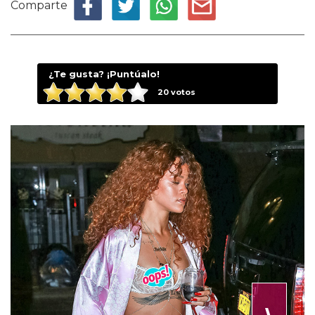
Comparte
¿Te gusta? ¡Puntúalo!
20
votos