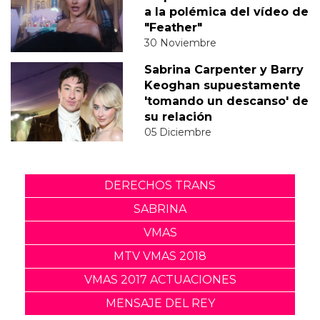
a la polémica del vídeo de
"Feather"
30 Noviembre
Sabrina Carpenter y Barry
Keoghan supuestamente
'tomando un descanso' de
su relación
05 Diciembre
DERECHOS TRANS
SABRINA
VMAS
MTV VMAS 2018
VMAS 2017 ACTUACIONES
MENSAJE DEL REY