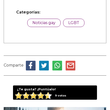
Categorías:
Noticias gay
LGBT
Comparte
¿Te gusta? ¡Puntúalo!
9
votos