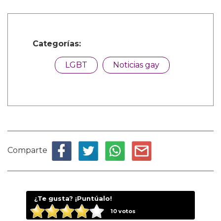
Categorías:
LGBT
Noticias gay
Comparte
¿Te gusta? ¡Puntúalo!
10
votos