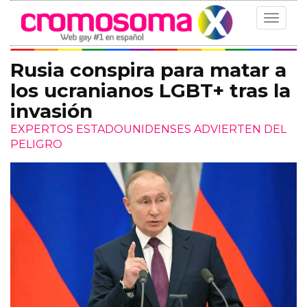
Toggle
navigat
Rusia conspira para matar a
los ucranianos LGBT+ tras la
invasión
EXPERTOS ESTADOUNIDENSES ADVIERTEN DEL
PELIGRO