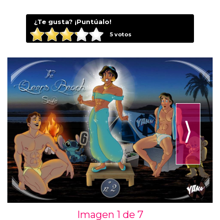
¿Te gusta? ¡Puntúalo!
5
votos
⟩
Imagen 1 de
7