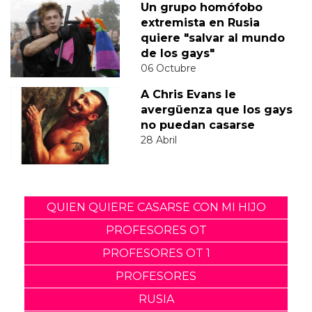
Un grupo homófobo
extremista en Rusia
quiere "salvar al mundo
de los gays"
06 Octubre
A Chris Evans le
avergüenza que los gays
no puedan casarse
28 Abril
QUIEN QUIERE CASARSE CON MI HIJO
PROFESORES OT
PROFESORES OT 1
PROFESORES
RUSIA