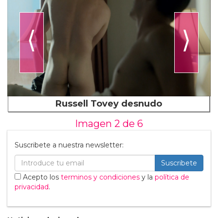
⟨
⟩
Russell Tovey desnudo
Imagen 2 de
6
Suscribete a nuestra newsletter:
Suscribete
Acepto los
terminos y condiciones
y la
política de
privacidad
.