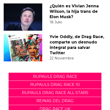
¿Quién es Vivian Jenna
Wilson, la hija trans de
Elon Musk?
18 Julio
Yvie Oddly, de Drag Race,
comparte un desnudo
integral para salvar
Twitter
22 Noviembre
RUPAULS DRAG RACE
RUPAULS DRAG RACE 10
RUPAULS DRAG RACE ALL STARS
REINAS DEL DRAG
DRAG RACE UK