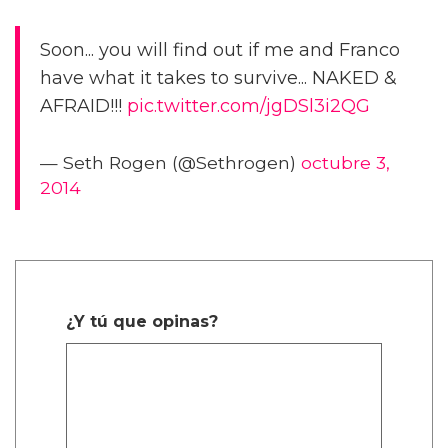
Soon... you will find out if me and Franco
have what it takes to survive... NAKED &
AFRAID!!!
pic.twitter.com/jgDSl3i2QG
— Seth Rogen (@Sethrogen)
octubre 3,
2014
¿Y tú que opinas?