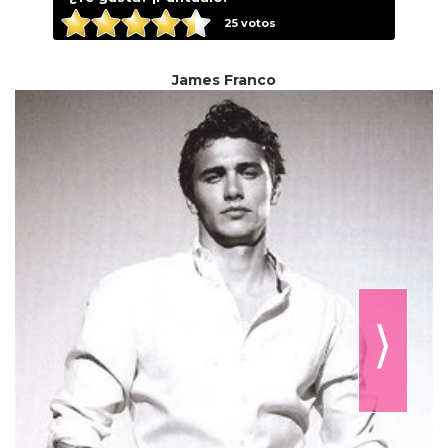
25
votos
James Franco
⟩