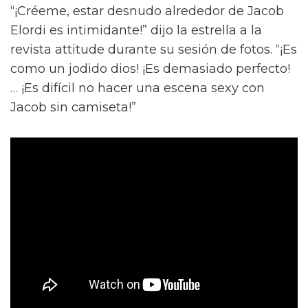
“¡Créeme, estar desnudo alrededor de Jacob
Elordi es intimidante!” dijo la estrella a la
revista attitude durante su sesión de fotos. “¡Es
como un jodido dios! ¡Es demasiado perfecto!
… ¡Es difícil no hacer una escena sexy con
Jacob sin camiseta!”