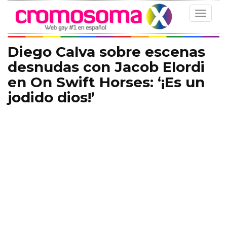
Toggle
navigat
Diego Calva sobre escenas
desnudas con Jacob Elordi
en On Swift Horses: ‘¡Es un
jodido dios!’