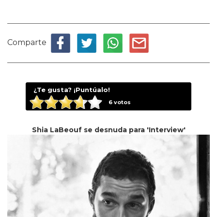
Comparte
¿Te gusta? ¡Puntúalo!
6
votos
Shia LaBeouf se desnuda para 'Interview'