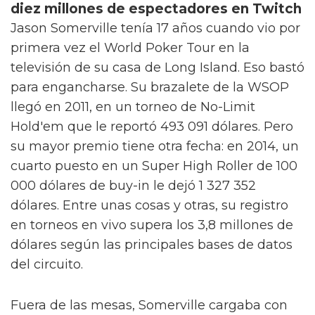
diez millones de espectadores en Twitch
Jason Somerville tenía 17 años cuando vio por
primera vez el World Poker Tour en la
televisión de su casa de Long Island. Eso bastó
para engancharse. Su brazalete de la WSOP
llegó en 2011, en un torneo de No-Limit
Hold'em que le reportó 493 091 dólares. Pero
su mayor premio tiene otra fecha: en 2014, un
cuarto puesto en un Super High Roller de 100
000 dólares de buy-in le dejó 1 327 352
dólares. Entre unas cosas y otras, su registro
en torneos en vivo supera los 3,8 millones de
dólares según las principales bases de datos
del circuito.
Fuera de las mesas, Somerville cargaba con