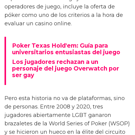
operadores de juego, incluye la oferta de
póker como uno de los criterios a la hora de
evaluar un casino online.
Poker Texas Hold'em: Guía para
universitarios entusiastas del juego
Los jugadores rechazan a un
personaje del juego Overwatch por
ser gay
Pero esta historia no va de plataformas, sino
de personas. Entre 2008 y 2020, tres
jugadores abiertamente LGBT ganaron
brazaletes de la World Series of Poker (WSOP)
y se hicieron un hueco en la élite del circuito