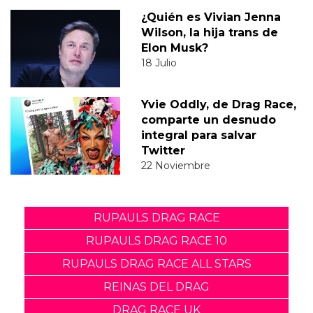
¿Quién es Vivian Jenna
Wilson, la hija trans de
Elon Musk?
18 Julio
Yvie Oddly, de Drag Race,
comparte un desnudo
integral para salvar
Twitter
22 Noviembre
RUPAULS DRAG RACE
RUPAULS DRAG RACE 10
RUPAULS DRAG RACE ALL STARS
REINAS DEL DRAG
DRAG RACE UK