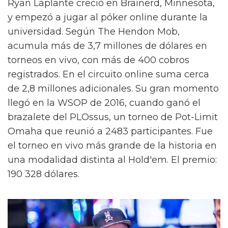
Ryan Laplante creció en Brainerd, Minnesota,
y empezó a jugar al póker online durante la
universidad. Según The Hendon Mob,
acumula más de 3,7 millones de dólares en
torneos en vivo, con más de 400 cobros
registrados. En el circuito online suma cerca
de 2,8 millones adicionales. Su gran momento
llegó en la WSOP de 2016, cuando ganó el
brazalete del PLOssus, un torneo de Pot-Limit
Omaha que reunió a 2483 participantes. Fue
el torneo en vivo más grande de la historia en
una modalidad distinta al Hold'em. El premio:
190 328 dólares.