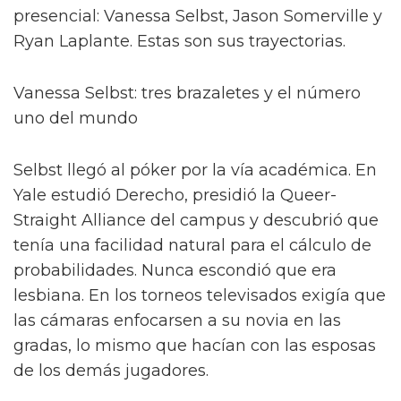
presencial: Vanessa Selbst, Jason Somerville y
Ryan Laplante. Estas son sus trayectorias.
Vanessa Selbst: tres brazaletes y el número
uno del mundo
Selbst llegó al póker por la vía académica. En
Yale estudió Derecho, presidió la Queer-
Straight Alliance del campus y descubrió que
tenía una facilidad natural para el cálculo de
probabilidades. Nunca escondió que era
lesbiana. En los torneos televisados exigía que
las cámaras enfocarsen a su novia en las
gradas, lo mismo que hacían con las esposas
de los demás jugadores.