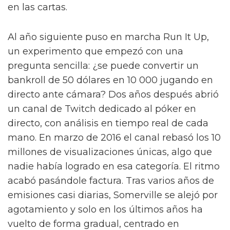
en las cartas.
Al año siguiente puso en marcha Run It Up,
un experimento que empezó con una
pregunta sencilla: ¿se puede convertir un
bankroll de 50 dólares en 10 000 jugando en
directo ante cámara? Dos años después abrió
un canal de Twitch dedicado al póker en
directo, con análisis en tiempo real de cada
mano. En marzo de 2016 el canal rebasó los 10
millones de visualizaciones únicas, algo que
nadie había logrado en esa categoría. El ritmo
acabó pasándole factura. Tras varios años de
emisiones casi diarias, Somerville se alejó por
agotamiento y solo en los últimos años ha
vuelto de forma gradual, centrado en