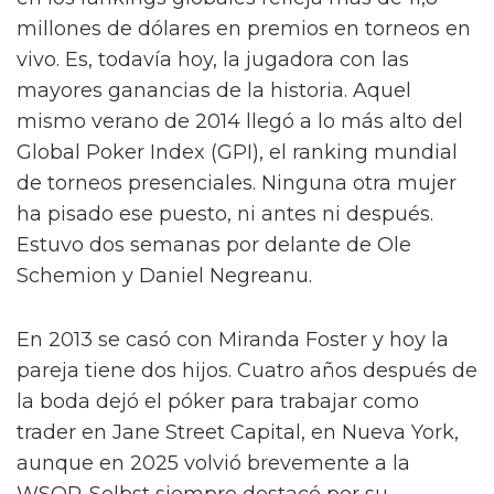
millones de dólares en premios en torneos en
vivo. Es, todavía hoy, la jugadora con las
mayores ganancias de la historia. Aquel
mismo verano de 2014 llegó a lo más alto del
Global Poker Index (GPI), el ranking mundial
de torneos presenciales. Ninguna otra mujer
ha pisado ese puesto, ni antes ni después.
Estuvo dos semanas por delante de Ole
Schemion y Daniel Negreanu.
En 2013 se casó con Miranda Foster y hoy la
pareja tiene dos hijos. Cuatro años después de
la boda dejó el póker para trabajar como
trader en Jane Street Capital, en Nueva York,
aunque en 2025 volvió brevemente a la