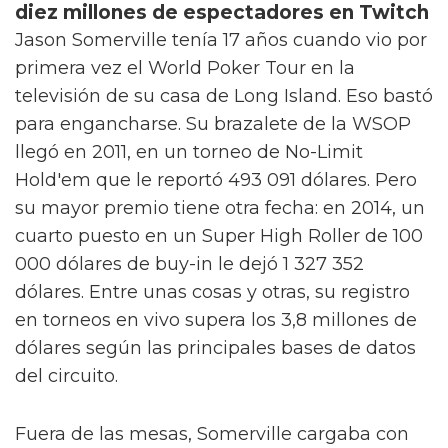
diez millones de espectadores en Twitch
Jason Somerville tenía 17 años cuando vio por
primera vez el World Poker Tour en la
televisión de su casa de Long Island. Eso bastó
para engancharse. Su brazalete de la WSOP
llegó en 2011, en un torneo de No-Limit
Hold'em que le reportó 493 091 dólares. Pero
su mayor premio tiene otra fecha: en 2014, un
cuarto puesto en un Super High Roller de 100
000 dólares de buy-in le dejó 1 327 352
dólares. Entre unas cosas y otras, su registro
en torneos en vivo supera los 3,8 millones de
dólares según las principales bases de datos
del circuito.
Fuera de las mesas, Somerville cargaba con