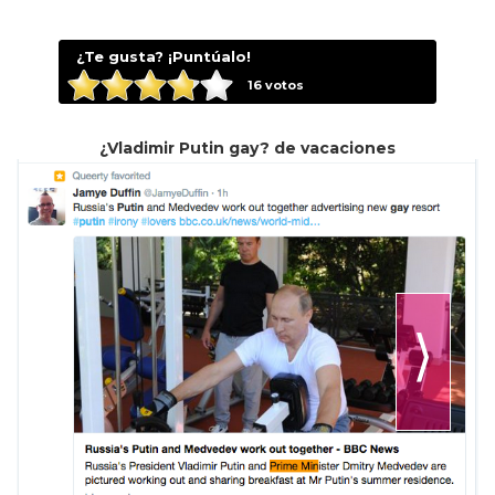
¿Te gusta? ¡Puntúalo!
16
votos
¿Vladimir Putin gay? de vacaciones
⟩