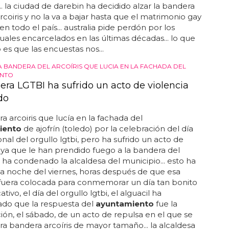
.. la ciudad de darebin ha decidido alzar la bandera
arcoiris y no la va a bajar hasta que el matrimonio gay
en todo el país... australia pide perdón por los
les encarcelados en las últimas décadas... lo que
o es que las encuestas nos...
 BANDERA DEL ARCOÍRIS QUE LUCIA EN LA FACHADA DEL
ENTO
era LGTBI ha sufrido un acto de violencia
do
a arcoiris que lucía en la fachada del
iento
de ajofrín (toledo) por la celebración del día
onal del orgullo lgtbi, pero ha sufrido un acto de
, ya que le han prendido fuego a la bandera del
, ha condenado la alcaldesa del municipio... esto ha
la noche del viernes, horas después de que esa
fuera colocada para conmemorar un día tan bonito
cativo, el día del orgullo lgtbi, el alguacil ha
do que la respuesta del
ayuntamiento
fue la
ión, el sábado, de un acto de repulsa en el que se
ra bandera arcoíris de mayor tamaño... la alcaldesa