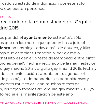
icado su estado de indignación por este acto
ya que existen personas...
CHUECA
 recorrido de la manifestación del Orgullo
rid 2015
bas pondrá el
ayuntamiento
este año?... sólo
s que en los meses que quedan hasta julio el
iento
no nos aleje todavía más de chueca, y kika
nga que cambiar su canción a, por ejemplo,
hel alto es genial" o "este descampado entre pinto
ro es genial"... fecha y recorrido de la manifestación
lo gay madrid 2015... orgullo gay madrid 2015: fecha y
 de la manifestación... apunta en tu agenda: el
de julio déjate de banderitas estadounidenses y
anderita multicolor... con muchos meses de
n, los organizadores del orgullo gay madrid 2015 ya
o fecha a la manifestación de este año...
ANIZA UNA JORNADA SOBRE INFANCIA Y ADOLESCENCIA