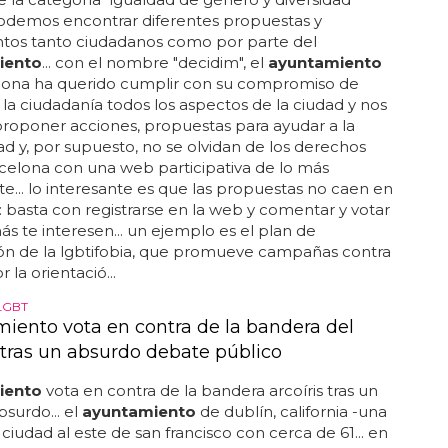
podemos encontrar diferentes propuestas y
tos tanto ciudadanos como por parte del
iento
... con el nombre "decidim", el
ayuntamiento
lona ha querido cumplir con su compromiso de
 la ciudadanía todos los aspectos de la ciudad y nos
roponer acciones, propuestas para ayudar a la
 y, por supuesto, no se olvidan de los derechos
arcelona con una web participativa de lo más
te... lo interesante es que las propuestas no caen en
: basta con registrarse en la web y comentar y votar
ás te interesen... un ejemplo es el plan de
ón de la lgbtifobia, que promueve campañas contra
r la orientació...
LGBT
iento vota en contra de la bandera del
 tras un absurdo debate público
iento
vota en contra de la bandera arcoíris tras un
surdo... el
ayuntamiento
de dublín, california -una
iudad al este de san francisco con cerca de 61... en