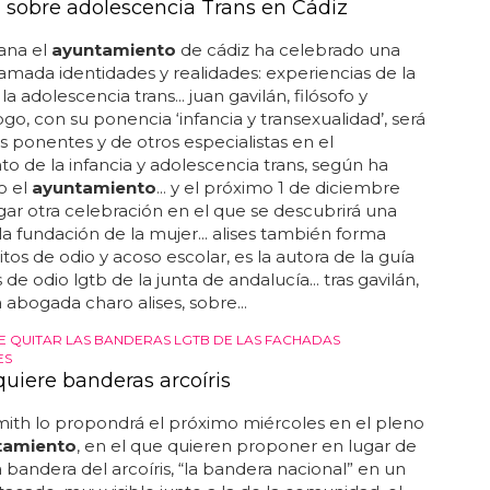
 sobre adolescencia Trans en Cádiz
ana el
ayuntamiento
de cádiz ha celebrado una
lamada identidades y realidades: experiencias de la
 la adolescencia trans... juan gavilán, filósofo y
go, con su ponencia ‘infancia y transexualidad’, será
s ponentes y de otros especialistas en el
to de la infancia y adolescencia trans, según ha
o el
ayuntamiento
... y el próximo 1 de diciembre
gar otra celebración en el que se descubrirá una
la fundación de la mujer... alises también forma
itos de odio y acoso escolar, es la autora de la guía
 de odio lgtb de la junta de andalucía... tras gavilán,
a abogada charo alises, sobre...
E QUITAR LAS BANDERAS LGTB DE LAS FACHADAS
ES
quiere banderas arcoíris
ith lo propondrá el próximo miércoles en el pleno
tamiento
, en el que quieren proponer en lugar de
a bandera del arcoíris, “la bandera nacional” en un