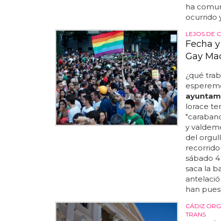
ha comun
ocurrido 
LEJOS DE 
Fecha y
Gay Mad
¿qué tra
esperemo
ayuntam
lorace te
"carabanc
y valdemo
del orgul
recorrido
sábado 4 
saca la b
antelació
han puest
CÁDIZ ORG
TRANS