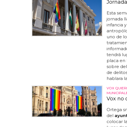
Jornada
Esta sem
jornada l
infancia y
antropólo
uno de lo
tratamien
informad
tendrá lu
placa en 
sobre del
de delitos
hablara l
VOX QUIER
MUNICIPAL
Vox no 
Ortega sm
del
ayun
colocar l