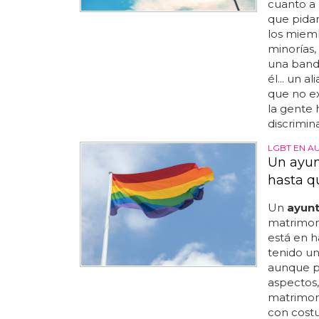
cuanto a 
que pida
los miemb
minorías,
una bande
él... un 
que no ex
la gente 
discrimin
LGBT EN A
Un ayun
hasta q
Un
ayun
matrimoni
está en h
tenido u
aunque p
aspectos,
matrimoni
con costu