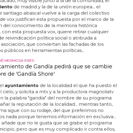
tacado, muy visible junto a la de la comunidad, el
iento
de madrid y la de la unión europea... el
e santiago abascal vuelve a la carga del colectivo
esde vox justifican esta propuesta por el marco de la
n del conocimiento de la memoria histórica
. con esta propuesta vox, quiere retirar cualquier
e reivindicación política social o atribuida a
 asociación, que conviertan las fachadas de los
s públicos en herramientas políticas...
UÉ HERMOSA ERES
tamiento de Gandía pedirá que se cambie
re de 'Gandía Shore'
el
ayuntamiento
de la localidad el que ha puesto el
l cielo, y solicita a mtv y a la productora magnoliatv
n la palabra "gandía" del nombre de su programa
añar la reputación de la localidad... mientras tanto,
ma sigue con su rodaje, del que preferimos no
os nada porque tenemos información en exclusiva...
o añade que no le gusta que se grabe el programa
icipio, pero que es muy complicado ir contra ellos,