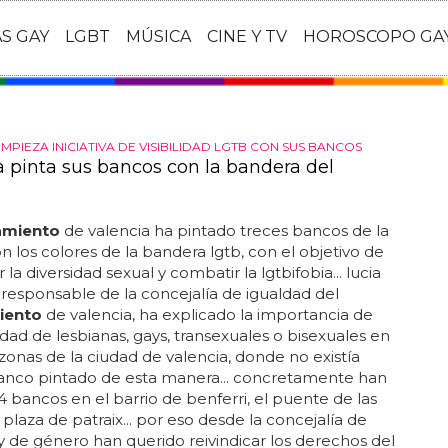
AS GAY
LGBT
MÚSICA
CINE Y TV
HOROSCOPO GA
MPIEZA INICIATIVA DE VISIBILIDAD LGTB CON SUS BANCOS
a pinta sus bancos con la bandera del
amiento
de valencia ha pintado treces bancos de la
n los colores de la bandera lgtb, con el objetivo de
r la diversidad sexual y combatir la lgtbifobia... lucia
esponsable de la concejalía de igualdad del
iento
de valencia, ha explicado la importancia de
ilidad de lesbianas, gays, transexuales o bisexuales en
 zonas de la ciudad de valencia, donde no existía
anco pintado de esta manera... concretamente han
4 bancos en el barrio de benferri, el puente de las
a plaza de patraix... por eso desde la concejalía de
y de género han querido reivindicar los derechos del