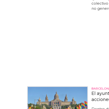
colectivo 
no genere
BARCELON
El ayun
accione
Dentro de