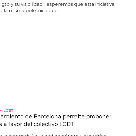
lgtb y su visibilidad... esperemos que esta iniciativa
 la misma polémica que...
A LGBT
tamiento de Barcelona permite proponer
s a favor del colectivo LGBT
 la categoría "igualdad de género y diversidad