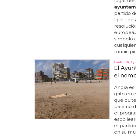
lugar des
ayuntam
partido d
lgtb... d
resolució
europea..
símbolo d
cualquier
municipio
GANDÍA, Q
El Ayun
el nomb
Ahora es 
grito en e
que quite
para no d
el progra
espoilear
el partid
en su mun