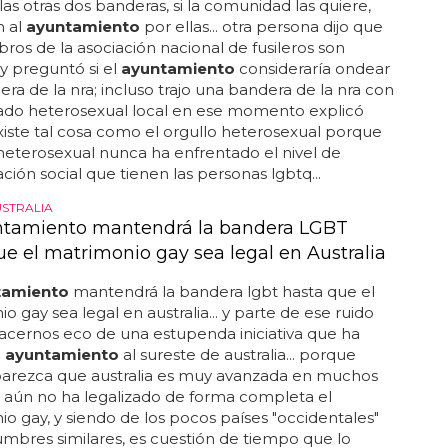
las otras dos banderas, si la comunidad las quiere,
n al
ayuntamiento
por ellas... otra persona dijo que
ros de la asociación nacional de fusileros son
 y preguntó si el
ayuntamiento
consideraría ondear
ra de la nra; incluso trajo una bandera de la nra con
aliado heterosexual local en ese momento explicó
iste tal cosa como el orgullo heterosexual porque
heterosexual nunca ha enfrentado el nivel de
ación social que tienen las personas lgbtq...
USTRALIA
tamiento mantendrá la bandera LGBT
ue el matrimonio gay sea legal en Australia
tamiento
mantendrá la bandera lgbt hasta que el
o gay sea legal en australia... y parte de ese ruido
acernos eco de una estupenda iniciativa que ha
n
ayuntamiento
al sureste de australia... porque
arezca que australia es muy avanzada en muchos
 aún no ha legalizado de forma completa el
o gay, y siendo de los pocos países "occidentales"
mbres similares, es cuestión de tiempo que lo