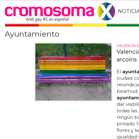
NOTICI
Ayuntamiento
VALENCIA E
Valenci
arcoíris
El
ayunt
ciudad co
reivindica
beamud, r
ayuntam
dar visib
todas las
ningún b
pintado 1
flores y l
igualdad 