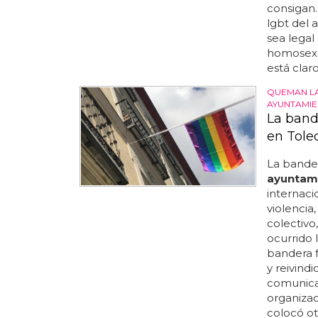
consigan.
lgbt del 
sea legal 
homosexua
está clar
QUEMAN LA
AYUNTAMI
La band
en Tole
La bander
ayuntam
internaci
violencia
colectivo
ocurrido 
bandera 
y reivindi
comunica
organizac
colocó ot