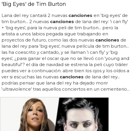
'Big Eyes' de Tim Burton
Lana del rey cantará 2 nuevas
canciones
en 'big eyes' de
tim burton... 2 nuevas
canciones
de lana del rey: 'i can fly'
+ 'big eyes', para la nueva peli de tim burton... pero la
artista a unos labios pegada sigue trabajando en
proyectos de futuro, como las dos nuevas
canciones
de
lana del rey para 'big eyes', nueva película de tim burton...
las ha coescrito y cantado, y se llaman 'i can fly' y 'big
eyes', ¿para ganar el oscar que no se llevó con 'young and
beautiful'? el día de navidad se estrena la peli cuyo tráiler
puedes ver a continuación: abre bien los ojos y los oídos a
ver si escuchas las nuevas
canciones
de lana del rey...
podrías pensar que lana del rey ha dejado morir
'ultraviolence' tras aquellos conciertos en un cementerio...