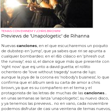
TEMAS CON EMINEM Y ¡CHRIS BROWN!
Previews de 'Unapologetic' de Rihanna
Nuevas
canciones
, en el que escucharemos un poquito
de dubstep en 'jump', que ya sabes que riri se apunta a
cualquier bombardeo; en el r&b clásico en 'phresh out
the runway'; eso sí, el dance sigue más que presente con
'right now' que esj unto a david guetta; el rollito
ochentero de 'love without tragedy' suena de lujo;
aunque la joya de la corona es 'nobody's business', lo que
confirma que el álbum será su carta de amor a chris
brown, ya que es su compañero en el tema y el
protagonista de las letras de muchas de las
canciones
...
en unas semanas se lanza 'unapologetic', su nuevo disco,
y ya tenemos las previews... no en vano, cada noviembre
podemos disfrutar de casi una veintena de temas nuevos,