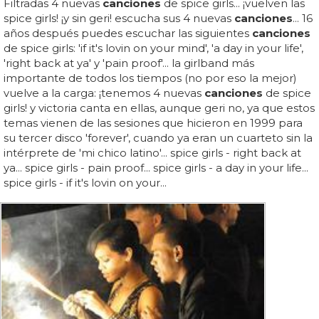
Filtradas 4 nuevas
canciones
de spice girls... ¡vuelven las
spice girls! ¡y sin geri! escucha sus 4 nuevas
canciones
... 16
años después puedes escuchar las siguientes
canciones
de spice girls: 'if it's lovin on your mind', 'a day in your life',
'right back at ya' y 'pain proof'... la girlband más
importante de todos los tiempos (no por eso la mejor)
vuelve a la carga: ¡tenemos 4 nuevas
canciones
de spice
girls! y victoria canta en ellas, aunque geri no, ya que estos
temas vienen de las sesiones que hicieron en 1999 para
su tercer disco 'forever', cuando ya eran un cuarteto sin la
intérprete de 'mi chico latino'... spice girls - right back at
ya... spice girls - pain proof... spice girls - a day in your life...
spice girls - if it's lovin on your...