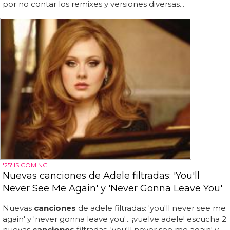
por no contar los remixes y versiones diversas...
'25' IS COMING
Nuevas canciones de Adele filtradas: 'You'll
Never See Me Again' y 'Never Gonna Leave You'
Nuevas
canciones
de adele filtradas: 'you'll never see me
again' y 'never gonna leave you'... ¡vuelve adele! escucha 2
nuevas
canciones
filtradas, 'you'll never see me again' y