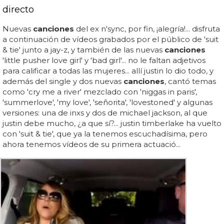
directo
Nuevas
canciones
del ex n'sync, por fin, ¡alegría!... disfruta
a continuación de vídeos grabados por el público de 'suit
& tie' junto a jay-z, y también de las nuevas
canciones
'little pusher love girl' y 'bad girl'... no le faltan adjetivos
para calificar a todas las mujeres... allí justin lo dio todo, y
además del single y dos nuevas
canciones
, cantó temas
como 'cry me a river' mezclado con 'niggas in paris',
'summerlove', 'my love', 'señorita', 'lovestoned' y algunas
versiones: una de inxs y dos de michael jackson, al que
justin debe mucho, ¿a que sí?... justin timberlake ha vuelto
con 'suit & tie', que ya la tenemos escuchadísima, pero
ahora tenemos vídeos de su primera actuació...