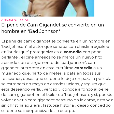
ABSURDO TOTAL
El pene de Cam Gigandet se convierte en un
hombre en 'Bad Johnson'
El pene de cam gigandet se convierte en un hombre en
'bad johnson': el actor que se liaba con christina aguilera
en 'burlesque' protagoniza este
comedia
con pene
parlante... el cine americano se marca un nuevo hito
absurdo con el argumento de 'bad johnson': cam
gigandet interpreta en esta cutrísima
comedia
a un
mujeriego que, harto de meter la pata en todas sus
relaciones, desea que su pene le deje en paz... la película
se estrenará en mayo en estados unidos, y seguro que
está deseando verla, ¿verdad?... conoce a fondo al pene
de cam gigandet en el tráiler de 'bad johnson', y sí, podrás
volver a ver a cam gigandet desnudo en la cama, esta vez
sin christina aguilera... fastuosa historia... deseo concedido:
su pene se independiza de su cuerpo...