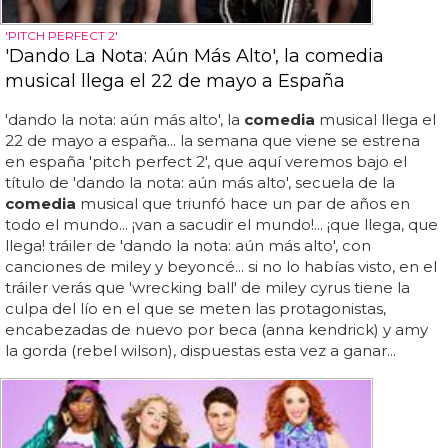
'PITCH PERFECT 2'
'Dando La Nota: Aún Más Alto', la comedia
musical llega el 22 de mayo a España
'dando la nota: aún más alto', la
comedia
musical llega el
22 de mayo a españa... la semana que viene se estrena
en españa 'pitch perfect 2', que aquí veremos bajo el
título de 'dando la nota: aún más alto', secuela de la
comedia
musical que triunfó hace un par de años en
todo el mundo... ¡van a sacudir el mundo!... ¡que llega, que
llega! tráiler de 'dando la nota: aún más alto', con
canciones de miley y beyoncé... si no lo habías visto, en el
tráiler verás que 'wrecking ball' de miley cyrus tiene la
culpa del lío en el que se meten las protagonistas,
encabezadas de nuevo por beca (anna kendrick) y amy
la gorda (rebel wilson), dispuestas esta vez a ganar...