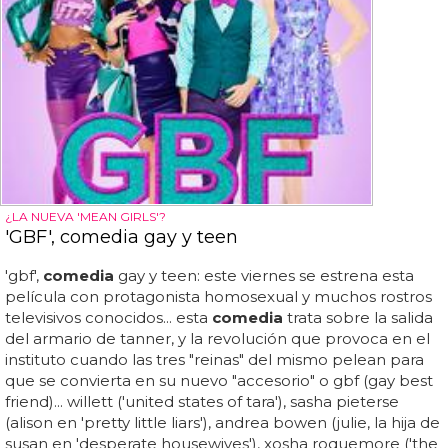
¿LA NUEVA 'MEAN GIRLS'?
'GBF', comedia gay y teen
'gbf',
comedia
gay y teen: este viernes se estrena esta
película con protagonista homosexual y muchos rostros
televisivos conocidos... esta
comedia
trata sobre la salida
del armario de tanner, y la revolución que provoca en el
instituto cuando las tres "reinas" del mismo pelean para
que se convierta en su nuevo "accesorio" o gbf (gay best
friend)... willett ('united states of tara'), sasha pieterse
(alison en 'pretty little liars'), andrea bowen (julie, la hija de
susan en 'desperate housewives'), xosha roquemore ('the