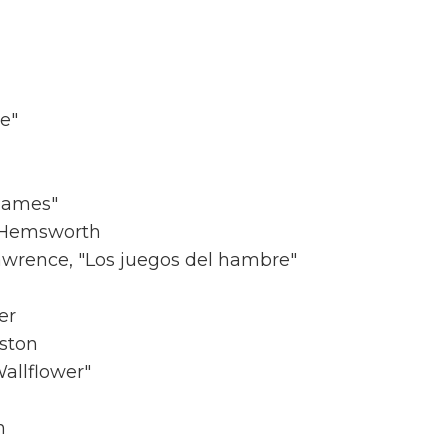
e"
Games"
s Hemsworth
awrence, "Los juegos del hambre"
er
iston
allflower"
n