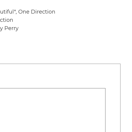
tiful", One Direction
ction
ty Perry