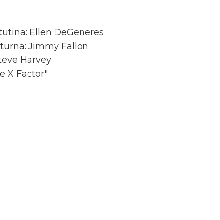
atutina: Ellen DeGeneres
cturna: Jimmy Fallon
Steve Harvey
e X Factor"