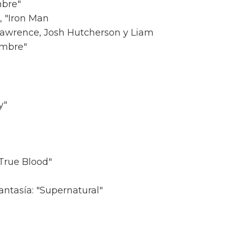
mbre"
, "Iron Man
 Lawrence, Josh Hutcherson y Liam
ambre"
y"
True Blood"
antasía: "Supernatural"