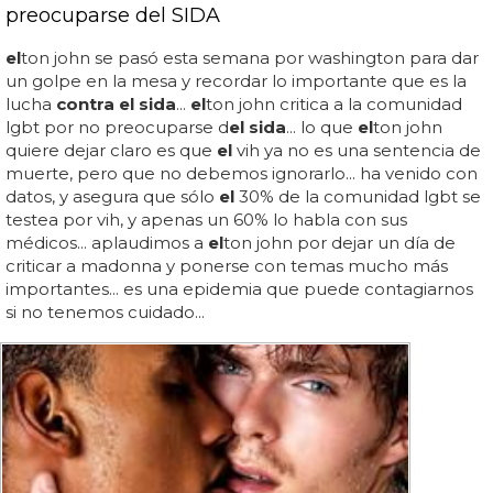
preocuparse del SIDA
el
ton john se pasó esta semana por washington para dar
un golpe en la mesa y recordar lo importante que es la
lucha
contra el sida
...
el
ton john critica a la comunidad
lgbt por no preocuparse d
el sida
... lo que
el
ton john
quiere dejar claro es que
el
vih ya no es una sentencia de
muerte, pero que no debemos ignorarlo... ha venido con
datos, y asegura que sólo
el
30% de la comunidad lgbt se
testea por vih, y apenas un 60% lo habla con sus
médicos... aplaudimos a
el
ton john por dejar un día de
criticar a madonna y ponerse con temas mucho más
importantes... es una epidemia que puede contagiarnos
si no tenemos cuidado...