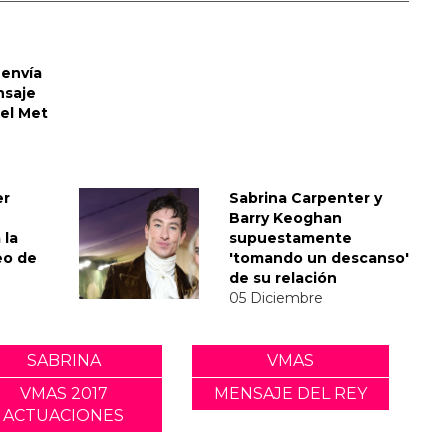
envía
nsaje
del Met
er
Sabrina Carpenter y
Barry Keoghan
 la
supuestamente
eo de
'tomando un descanso'
de su relación
05 Diciembre
SABRINA
VMAS
VMAS 2017
MENSAJE DEL REY
ACTUACIONES