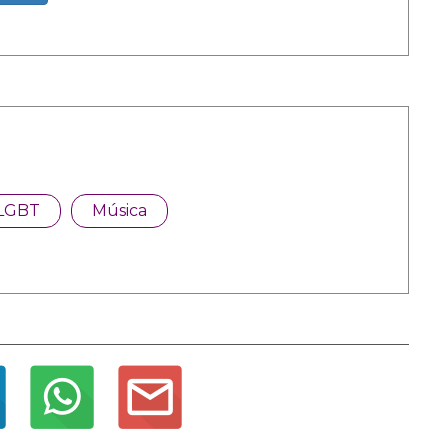
LGBT
Música