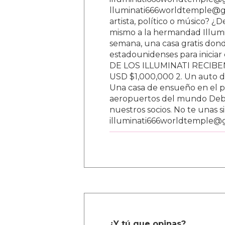
lluminati666worldtemple@gm
artista, político o músico? ¿
mismo a la hermandad Illumi
semana, una casa gratis donde
estadounidenses para inici
DE LOS ILLUMINATI RECIBEN 
USD $1,000,000 2. Un auto d
Una casa de ensueño en el paí
aeropuertos del mundo Debe
nuestros socios. No te unas s
illuminati666worldtemple@
¿Y tú que opinas?