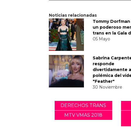
Noticias relacionadas
Tommy Dorfman 
un poderoso me
trans en la Gala 
05 Mayo
Sabrina Carpent
responde
divertidamente a
polémica del víd
"Feather"
30 Noviembre
DERECHOS TRANS
MTV VMAS 2018