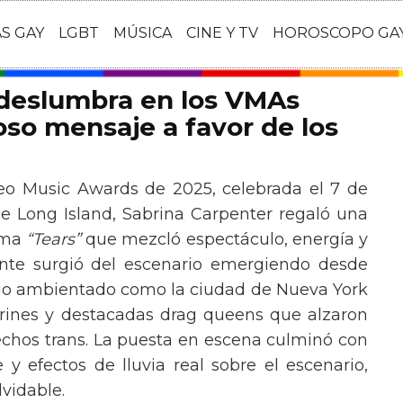
AS GAY
LGBT
MÚSICA
CINE Y TV
HOROSCOPO GA
 deslumbra en los VMAs
so mensaje a favor de los
eo Music Awards de 2025, celebrada el 7 de
e Long Island, Sabrina Carpenter regaló una
ema
“Tears”
que mezcló espectáculo, energía y
tante surgió del escenario emergiendo desde
ario ambientado como la ciudad de Nueva York
rines y destacadas drag queens que alzaron
echos trans. La puesta en escena culminó con
y efectos de lluvia real sobre el escenario,
vidable.