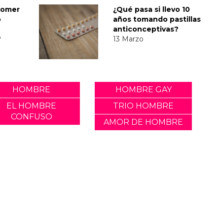
comer
¿Qué pasa si llevo 10
o
años tomando pastillas
anticonceptivas?
?
13 Marzo
HOMBRE
HOMBRE GAY
EL HOMBRE
TRIO HOMBRE
CONFUSO
AMOR DE HOMBRE