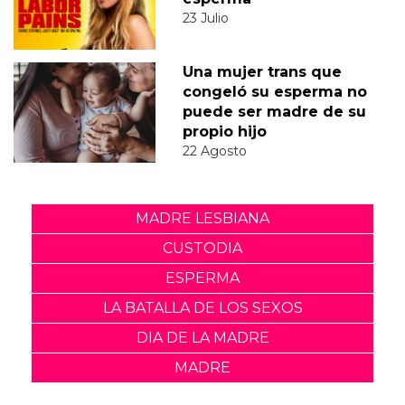
23 Julio
Una mujer trans que
congeló su esperma no
puede ser madre de su
propio hijo
22 Agosto
MADRE LESBIANA
CUSTODIA
ESPERMA
LA BATALLA DE LOS SEXOS
DIA DE LA MADRE
MADRE