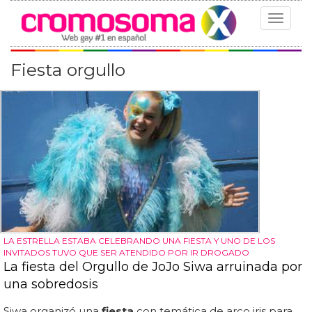
Toggle
navigat
Fiesta orgullo
LA ESTRELLA ESTABA CELEBRANDO UNA FIESTA Y UNO DE LOS
INVITADOS TUVO QUE SER ATENDIDO POR IR DROGADO
La fiesta del Orgullo de JoJo Siwa arruinada por
una sobredosis
Siwa organizó una
fiesta
con temática de arco iris para